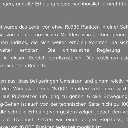
angen, und die Erholung setzte nachbörslich erneut übe
el wurde das Level von etwa 15.935 Punkten in einer Se
lse von den fernöstlichen Märkten waren eher gering
chen Indizes, die sich weiter erholen konnten, da sich
 weiter erholten. Die chinesische Regierung pl
 in diesen Bereich bereitzustellen. Die restlichen asi
veränderten Bereich.
on aus, dass bei geringen Umsätzen und einem relativ r
 den Widerstand von 16.000 Punkten zusteuern wird. 
n auf Rücksetzer, um long zu gehen. Große Bewegunge
ng-Gehen ist auch von der technischen Seite nicht zu 100%
ie schnelle Erholung von gestern zeigen jedoch den we
x auf. Dennoch setzen wir einen engen Stop-Loss, d
rke von 16.000 Punkten jederzeit möglich ist.