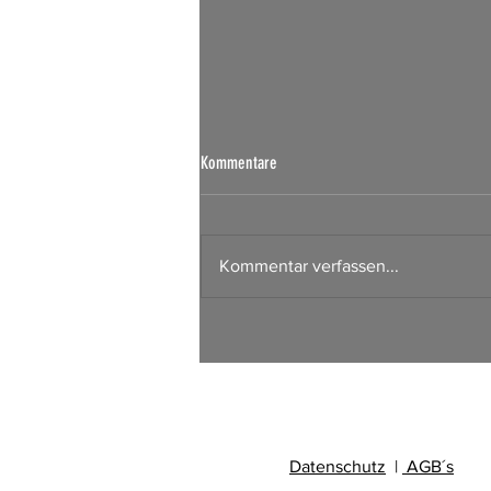
Kommentare
Kommentar verfassen...
Börsen Radar 06.08.2026
Datenschutz
|
AGB´s