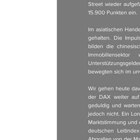
Street wieder aufgef
15.900 Punkten ein.
Im asiatischen Hand
gehalten. Die Impu
bilden die chinesis
Immobiliensektor
Unterstützungsgelder
bewegten sich im un
Wir gehen heute dav
der DAX weiter auf
geduldig und warte
jedoch nicht. Ein Lo
Marktstimmung und d
deutschen Leitinde
Abprallen von der Ma