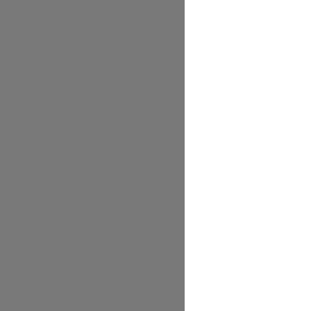
         
                
         