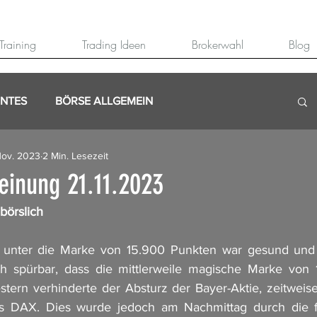
Training
Trading Ideen
Brokerwahl
Blog
ANTES
BÖRSE ALLGEMEIN
Nov. 2023
2 Min. Lesezeit
inung 21.11.2023
börslich
r unter die Marke von 15.900 Punkten war gesund und 
ich spürbar, dass die mittlerweile magische Marke von 
stern verhinderte der Absturz der Bayer-Aktie, zeitweis
s DAX. Dies wurde jedoch am Nachmittag durch die fr