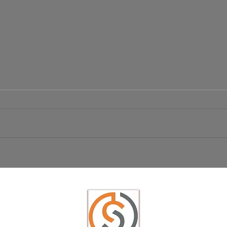
Börsen
Ist das der große Ausbruch bei EUR/USD?
USD/JPY schwächelt