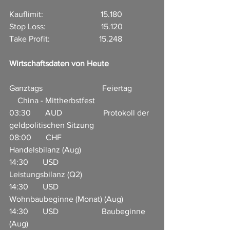
Kauflimit:                            15.180
Stop Loss:                           15.120
Take Profit:                        15.248
Wirtschaftsdaten von Heute
Ganztags                             Feiertag           
    China - Mittherbstfest
03:30       AUD                    Protokoll der 
geldpolitischen Sitzung       
08:00       CHF                     
Handelsbilanz (Aug)                       
14:30       USD                     
Leistungsbilanz (Q2)                      
14:30       USD                     
Wohnbaubeginne (Monat) (Aug)              
14:30       USD                     Baubeginne 
(Aug)                          