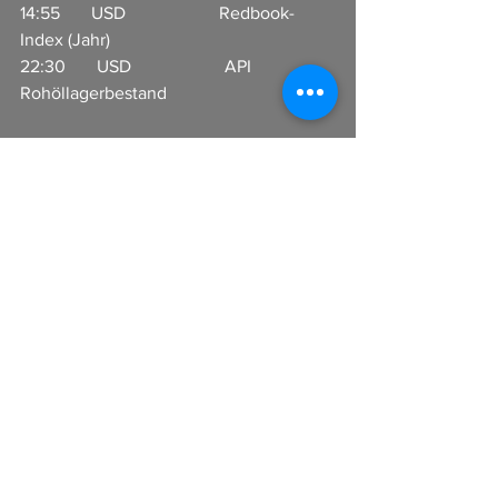
14:55       USD                     Redbook-
Index (Jahr)     
22:30       USD                     API 
Rohöllagerbestand  
In Zusammenarbeit mit 
CFX Broker GmbH 
www.cfx-broker.de
Alle ansehen
Aktuelle Beiträge