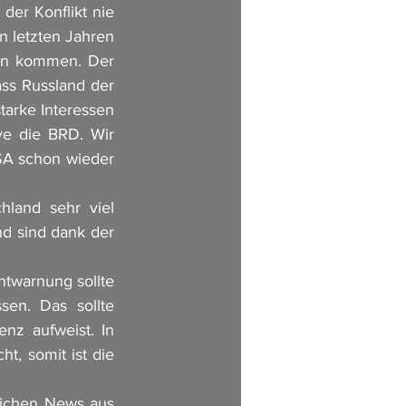
er Konflikt nie 
 letzten Jahren 
ion kommen. Der 
ss Russland der 
tarke Interessen 
e die BRD. Wir 
A schon wieder 
land sehr viel 
 sind dank der 
twarnung sollte 
en. Das sollte 
z aufweist. In 
, somit ist die 
lichen News aus 