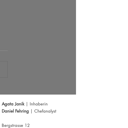
s der große Ausbruch bei EUR/USD?
Y schwächelt
Agata Janik
| Inhaberin
Daniel Fehring
| Chefanalyst
Bergstrasse 12