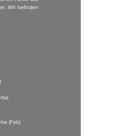
en. Wir befinden 
)
erbe 
rbe (Feb)  