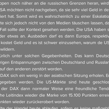
pen noch näher an die russischen Grenzen heran, wird d
SA möchten nicht nachgeben, da sie sehr viel Geld in den
tiert hat. Somit wird es wahrscheinlich zu einer Eskalat
lte sich jedoch nicht von den Medien täuschen lassen, da
 Fall sollte der Kontext gesehen werden. Die USA haben s
der etwas an. Ausbaden darf es dann Europa, respektiv
 kostet Geld und es ist schwer einzusehen, warum de US
wildern. 
rlich unter solchen Gegebenheiten. Das kann Deutsch
erigen Entspannungen zwischen Deutschland und Russland
uf den anderen zerstört worden. 
AX sich ein wenig in der asiatischen Sitzung erholen. En
gegeben werden. Die US-Märkte sind heute geschloss
der DAX dann normaler Weise eine freundliche Tenden
he Leitindex wieder die Marke von 15.100 Punkten erreicht
nkten wieder zurückerobert worden. 
llte der Handel heute ablaufen, sofern es keine maßgeb