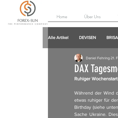
Home
Über Uns
Alle Artikel
DEVISEN
BRIS
Daniel Fehring
21. 
DAX Tagesme
Ruhiger Wochenstart
Während der Wind dr
etwas ruhiger für de
Birthday (siehe unte
Sache Ukraine. Dies