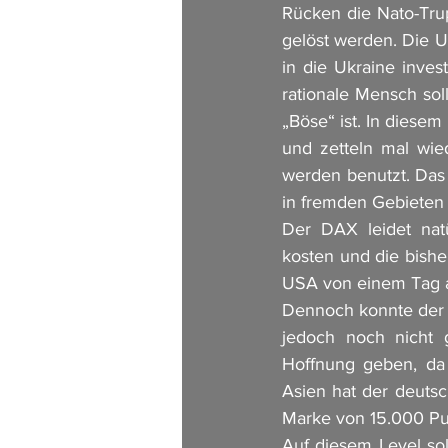
Rücken die Nato-Trup
gelöst werden. Die U
in die Ukraine inves
rationale Mensch sol
„Böse“ ist. In diesem
und zetteln mal wie
werden benutzt. Das
in fremden Gebieten 
Der DAX leidet natü
kosten und die bish
USA von einem Tag a
Dennoch konnte der D
jedoch noch nicht 
Hoffnung geben, da 
Asien hat der deutsc
Marke von 15.000 Pu
Auf diesem Level so