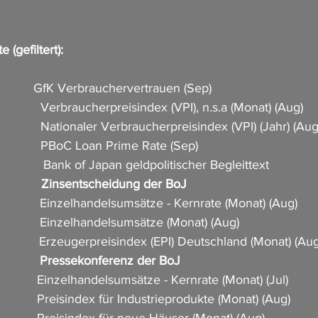
 (gefiltert):
           GfK Verbrauchervertrauen (Sep)                            
             Verbraucherpreisindex (VPI), n.s.a (Monat) (Aug)         
             Nationaler Verbraucherpreisindex (VPI) (Jahr) (Aug)    
           PBoC Loan Prime Rate (Sep)                     
             Bank of Japan geldpolitischer Begleittext                
            Zinsentscheidung der BoJ                          
            Einzelhandelsumsätze - Kernrate (Monat) (Aug)        
            Einzelhandelsumsätze (Monat) (Aug)                   
            Erzeugerpreisindex (EPI) Deutschland (Monat) (Aug)    
           Pressekonferenz der BoJ                            
             Einzelhandelsumsätze - Kernrate (Monat) (Jul)   
            Preisindex für Industrieprodukte (Monat) (Aug)         
           Preisindex für neue Häuser (Monat) (Aug)                 