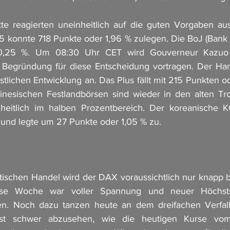
kte reagierten uneinheitlich auf die guten Vorgaben au
5 konnte 718 Punkte oder 1,96 % zulegen. Die BoJ (Bank o
i 0,25 %. Um 08:30 Uhr CET wird Gouverneur Kazuo 
 Begründung für diese Entscheidung vortragen. Der Han
stlichen Entwicklung an. Das Plus fällt mit 215 Punkten o
inesischen Festlandbörsen sind wieder in den alten Trott
inheitlich im halben Prozentbereich. Der koreanische K
und legte um 27 Punkte oder 1,05 % zu.
ischen Handel wird der DAX voraussichtlich nur knapp b
se Woche war voller Spannung und neuer Höchsts
n. Noch dazu tanzen heute an dem dreifachen Verfall
ist schwer abzusehen, wie die heutigen Kurse vom 