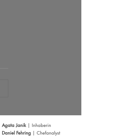
s der große Ausbruch bei EUR/USD?
Y schwächelt
Agata Janik
| Inhaberin
Daniel Fehring
| Chefanalyst