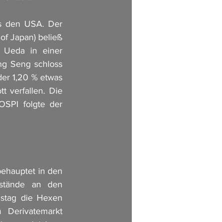
s den USA. Der 
f Japan) beließ 
Ueda in einer 
g Seng schloss 
der 1,20 % etwas 
 verfallen. Die 
OSPI folgte der 
ehauptet in den 
tände an den 
stag die Hexen 
Derivatemarkt 