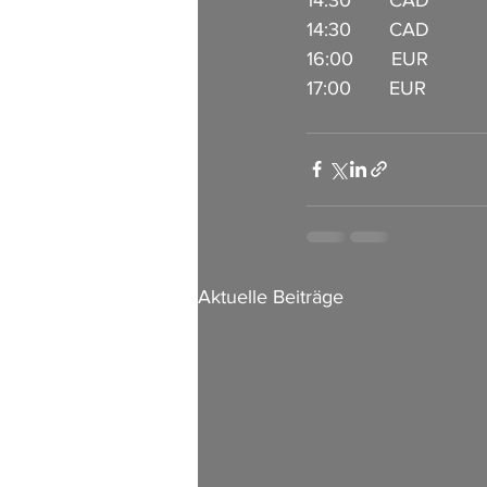
14:30       CAD           
16:00       EUR           
17:00       EUR          
Aktuelle Beiträge