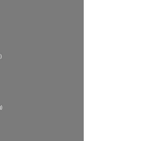
                  
                 
            
       
                
      
        