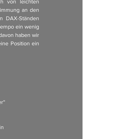
h von leichten 
timmung an den 
on DAX-Ständen 
Tempo ein wenig 
davon haben wir 
ne Position ein 
er“
in