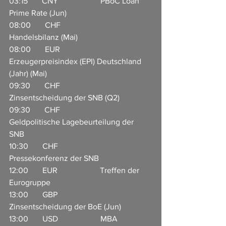
03:15       CNY                     PBoC Loan 
Prime Rate (Jun)                      
08:00       CHF                     
Handelsbilanz (Mai)                      
08:00       EUR                     
Erzeugerpreisindex (EPI) Deutschland 
(Jahr) (Mai)            
09:30       CHF                     
Zinsentscheidung der SNB (Q2)                
09:30       CHF                     
Geldpolitische Lagebeurteilung der 
SNB              
10:30       CHF                     
Pressekonferenz der SNB             
12:00       EUR                     Treffen der 
Eurogruppe  
13:00       GBP                     
Zinsentscheidung der BoE (Jun)               
13:00       USD                     MBA 