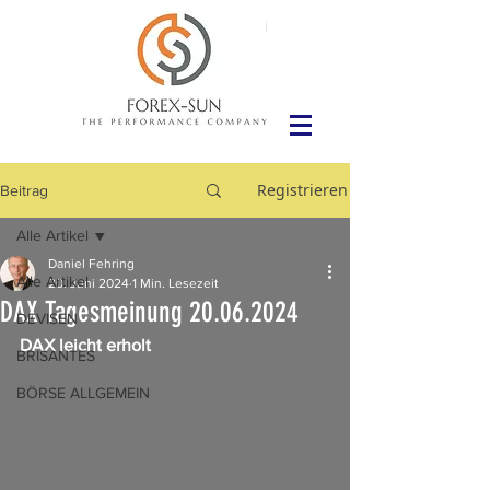
Registrieren
Beitrag
Alle Artikel
Daniel Fehring
Alle Artikel
20. Juni 2024
1 Min. Lesezeit
DAX Tagesmeinung 20.06.2024
DEVISEN
DAX leicht erholt
BRISANTES
BÖRSE ALLGEMEIN