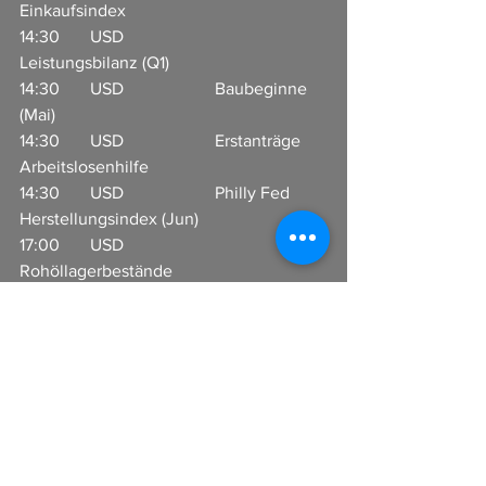
Einkaufsindex         
14:30       USD                     
Leistungsbilanz (Q1)                     
14:30       USD                     Baubeginne 
(Mai)                          
14:30       USD                     Erstanträge 
Arbeitslosenhilfe                   
14:30       USD                     Philly Fed 
Herstellungsindex (Jun)                          
17:00       USD                     
Rohöllagerbestände                     
I
n Zusammenarbeit mit CFX-Broker