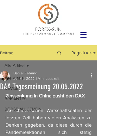
Registrieren
Beitrag
Alle Artikel
Daniel Fehring
Alle Artikel
20. Mai 2022
1 Min. Lesezeit
DAX Tagesmeinung 20.05.2022
DEVISEN
Zinssenkung in China pusht den DAX
BRISANTES
BÖRSE ALLGEMEIN
Die chinesischen Wirtschaftsdaten der 
letzten Zeit haben vielen Analysten zu 
Denken gegeben, da diese durch die 
Pandemieaktionen sich stetig 