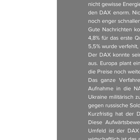
nicht gewisse Energi
den DAX enorm. Nicht
noch enger schnalle
Gute Nachrichten ko
4,8% für das erste Qu
5,5% wurde verfehlt,
Der DAX konnte sein 
aus. Europa plant ei
die Preise noch weite
Das ganze Verfahre
Aufnahme in die NAT
Ukraine militärisch 
gegen russische Sold
Kurzfristig hat der
Diese Aufwärtsbeweg
Umfeld ist der DAX 
wirtschaftlich ist da