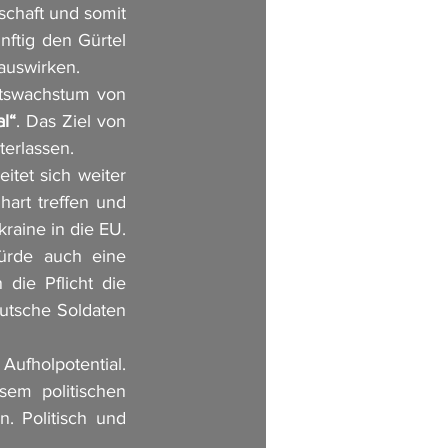
chaft und somit 
ftig den Gürtel 
auswirken. 
tswachstum von 
al“
. Das Ziel von 
erlassen. 
tet sich weiter 
art treffen und 
raine in die EU. 
rde auch eine 
ie Pflicht die 
utsche Soldaten 
fholpotential. 
em politischen 
 Politisch und 