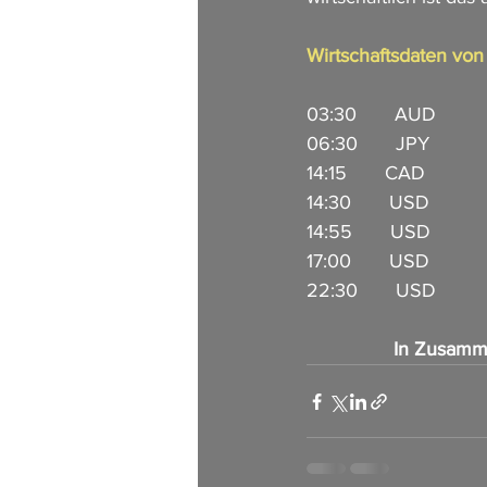
Wirtschaftsdaten vo
03:30       AUD         
06:30       JPY         
14:15       CAD          
14:30       USD           
14:55       USD         
17:00       USD          
22:30       USD          
In Zusamm