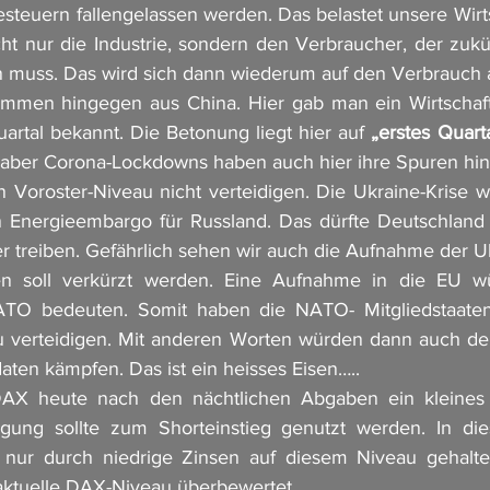
esteuern fallengelassen werden. Das belastet unsere Wirts
 nur die Industrie, sondern den Verbraucher, der zukün
n muss. Das wird sich dann wiederum auf den Verbrauch 
mmen hingegen aus China. Hier gab man ein Wirtschaf
artal bekannt. Die Betonung liegt hier auf 
„erstes Quart
 aber Corona-Lockdowns haben auch hier ihre Spuren hint
Voroster-Niveau nicht verteidigen. Die Ukraine-Krise wei
n Energieembargo für Russland. Das dürfte Deutschland h
r treiben. Gefährlich sehen wir auch die Aufnahme der Uk
n soll verkürzt werden. Eine Aufnahme in die EU wü
O bedeuten. Somit haben die NATO- Mitgliedstaaten d
zu verteidigen. Mit anderen Worten würden dann auch de
aten kämpfen. Das ist ein heisses Eisen….. 
 DAX heute nach den nächtlichen Abgaben ein kleines Au
ung sollte zum Shorteinstieg genutzt werden. In dies
nur durch niedrige Zinsen auf diesem Niveau gehalten.
s aktuelle DAX-Niveau überbewertet.