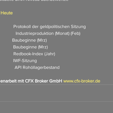
n Heute
           Protokoll der geldpolitischen Sitzung       
              Industrieproduktion (Monat) (Feb)  
           Baubeginne (Mrz)            
          Baubeginne (Mrz)                          
            Redbook-Index (Jahr)     
           IWF-Sitzung        
           API Rohöllagerbestand                 
enarbeit mit CFX Broker GmbH 
www.cfx-broker.de