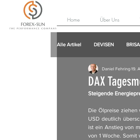
Home
Über Uns
Alle Artikel
DEVISEN
BRIS
Daniel Fehring
19. 
DAX Tagesme
Steigende Energiepre
Die Ölpreise ziehen w
USD deutlich übersc
ist ein Anstieg von 
von 1 Woche. Somit w