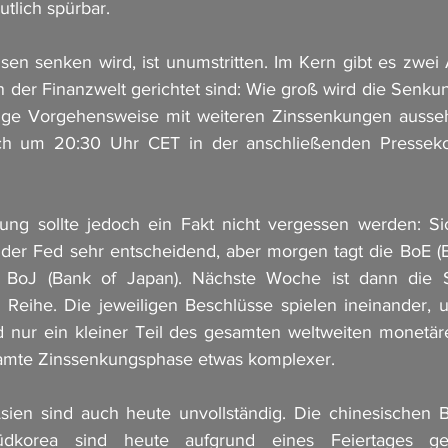
tlich spürbar.
sen senken wird, ist unumstritten. Im Kern gibt es zwei A
der Finanzwelt gerichtet sind: Wie groß wird die Senkung
tige Vorgehensweise mit weiteren Zinssenkungen ausseh
ich um 20:30 Uhr CET in der anschließenden Pressekon
ung sollte jedoch ein Fakt nicht vergessen werden: Sich
der Fed sehr entscheidend, aber morgen tagt die BoE (B
 BoJ (Bank of Japan). Nächste Woche ist dann die S
 Reihe. Die jeweiligen Beschlüsse spielen ineinander, un
 nur ein kleiner Teil des gesamten weltweiten monetäre
amte Zinssenkungsphase etwas komplexer.
ien sind auch heute unvollständig. Die chinesischen Bö
korea sind heute aufgrund eines Feiertages ges