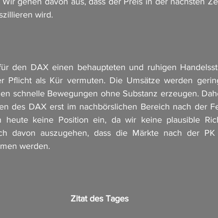
 Wir gehen davon aus, dass der Preis in der nächsten Zei
illieren wird.
für den DAX einen behaupteten und ruhigen Handelsstar
er Pflicht als Kür vermuten. Die Umsätze werden gering
nen schnelle Bewegungen ohne Substanz erzeugen. Daher
n des DAX erst im nachbörslichen Bereich nach der F
heute keine Position ein, da wir keine plausible Ric
och davon auszugehen, dass die Märkte nach der PK 
ehmen werden.
Zitat des Tages