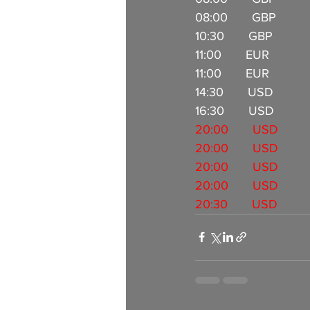
08:00       GBP         
10:30       GBP           
11:00       EUR            
11:00       EUR         
14:30       USD           
16:30       USD          
20:00       USD          
20:00       USD          
20:00       USD          
20:00       USD          
20:30       USD         