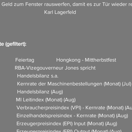
Geld zum Fenster rauswerfen, damit es zur Tür wieder 
Karl Lagerfeld
 (gefiltert):
            Feiertag               Hongkong - Mittherbstfest
           RBA-Vizegouverneur Jones spricht                        
           Handelsbilanz s.a.                          
              Kernrate der Maschinenbestellungen (Monat) (Jul)      
             Handelsbilanz (Aug)        
          MI Leitindex (Monat) (Aug)                       
            Verbraucherpreisindex (VPI) - Kernrate (Monat) (Aug)  
           Einzelhandelspreisindex - Kernrate (Monat) (Aug)        
           Erzeugerpreisindex (EPI) Input (Monat) (Aug)               
            Erzeugerpreisindex (EPI) Output (Monat) (Aug)         