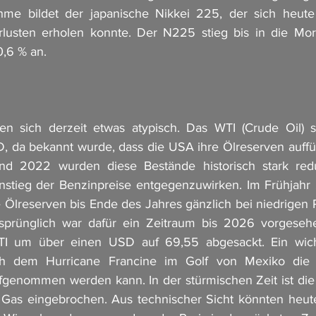
me bildet der japanische Nikkei 225, der sich heute
rlusten erholen konnte. Der N225 stieg bis in die Mo
,6 % an.
ten sich derzeit etwas atypisch. Das WTI (Crude Oil) s
D, da bekannt wurde, dass die USA ihre Ölreserven auffül
d 2022 wurden diese Bestände historisch stark redu
nstieg der Benzinpreise entgegenzuwirken. Im Frühjahr 
 Ölreserven bis Ende des Jahres gänzlich bei niedrigen P
sprünglich war dafür ein Zeitraum bis 2026 vorgesehe
I um über einen USD auf 69,55 abgesackt. Ein wichti
ach dem Hurricane Francine im Golf von Mexiko die 
fgenommen werden kann. In der stürmischen Zeit ist die
 Gas eingebrochen. Aus technischer Sicht könnten heute