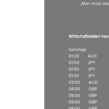
„Man muss das 
Wirtschaftsdaten heute
Ganztags                 
01:20       AUD         
01:50       JPY            
01:50       JPY         
01:50       JPY          
03:00       AUD          
08:00       GBP         
08:00       GBP          
08:00       GBP          
08:00       GBP         