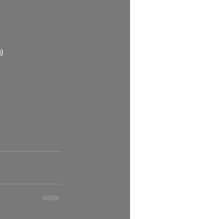
              
 