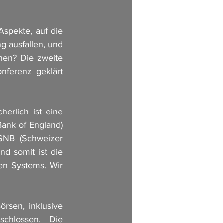
spekte, auf die 
 ausfallen, und 
en? Die zweite 
ferenz geklärt 
erlich ist eine 
ank of England) 
NB (Schweizer 
d somit ist die 
n Systems. Wir 
rsen, inklusive 
chlossen. Die 