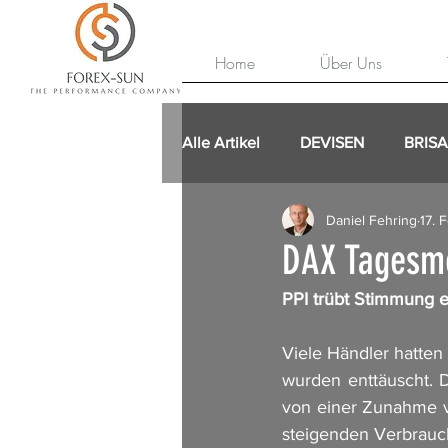
Home
Über Uns
Alle Artikel
DEVISEN
BRIS
Daniel Fehring
17. 
DAX Tagesme
PPI trübt Stimmung e
Viele Händler hatten
wurden enttäuscht. 
von einer Zunahme v
steigenden Verbrauch