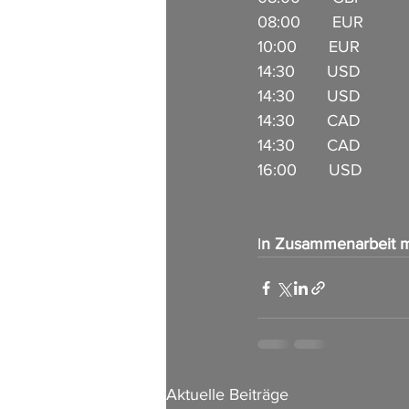
08:00       EUR        
10:00       EUR           
14:30       USD           
14:30       USD          
14:30       CAD         
14:30       CAD          
16:00       USD        
I
n Zusammenarbeit m
Aktuelle Beiträge