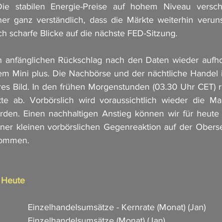
Die stabilen Energie-Preise auf hohem Niveau versch
aher ganz verständlich, dass die Märkte weiterhin veruns
ich scharfe Blicke auf die nächste FED-Sitzung.
anfänglichen Rückschlag nach den Daten wieder aufho
m Mini plus. Die Nachbörse und der nächtliche Handel i
res Bild. In den frühen Morgenstunden (03.30 Uhr CET) 
te ab. Vorbörslich wird voraussichtlich wieder die Ma
rden. Einen nachhaltigen Anstieg können wir für heute 
ner kleinen vorbörslichen Gegenreaktion auf der Oberse
kommen. 
n Heute
             Einzelhandelsumsätze - Kernrate (Monat) (Jan)  
             Einzelhandelsumsätze (Monat) (Jan)       