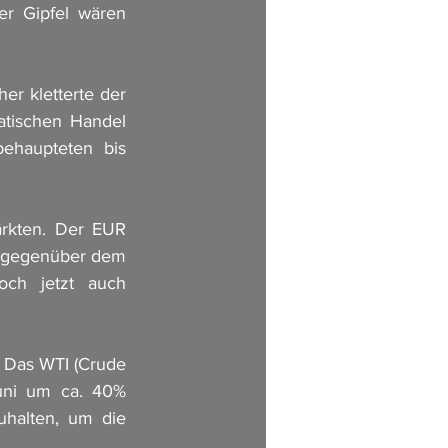
r Gipfel wären 
r kletterte der 
tischen Handel 
ehaupteten bis 
rkten. Der EUR 
n gegenüber dem 
ch jetzt auch 
 Das WTI (Crude 
uni um ca. 40% 
halten, um die 