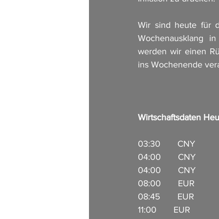
Wir sind heute für
Wochenausklang in 
werden wir einen Rüc
ins Wochenende vera
Wirtschaftsdaten Heu
03:30       CNY         
04:00       CNY          
04:00       CNY         
08:00       EUR        
08:45       EUR         
11:00       EUR           