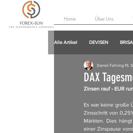
Home
Über Uns
Alle Artikel
DEVISEN
BRIS
Daniel Fehring
15. 
DAX Tagesme
Zinsen rauf - EUR ru
Es war keine große Ü
Zinsschritt von 0,2
Märkten. Dies hängt
einer Zinspause von