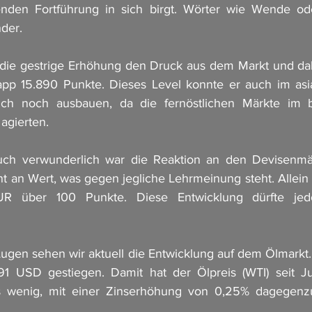
enden Fortführung in sich birgt. Wörter wie Wende ode
der. 
die gestrige Erhöhung den Druck aus dem Markt und dahe
pp 15.890 Punkte. Dieses Level konnte er auch im asia
ch noch ausbauen, da die fernöstlichen Märkte im b
agierten. 
uch verwunderlich war die Reaktion an den Devisenmä
ront an Wert, was gegen jegliche Lehrmeinung steht. Allei
R über 100 Punkte. Diese Entwicklung dürfte jedo
Augen sehen wir aktuell die Entwicklung auf dem Ölmarkt.
 91 USD gestiegen. Damit hat der Ölpreis (WTI) seit J
es wenig, mit einer Zinserhöhung von 0,25% dagegenzu