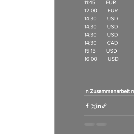
11:45       EUR          
12:00       EUR          
14:30       USD          
14:30       USD          
14:30       USD         
14:30       CAD         
15:15       USD           
16:00       USD        
I
n Zusammenarbeit m