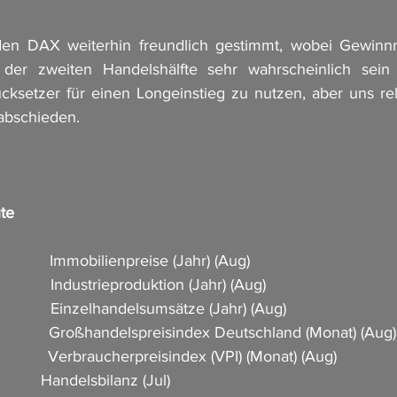
 den DAX weiterhin freundlich gestimmt, wobei Gewin
der zweiten Handelshälfte sehr wahrscheinlich sein
ksetzer für einen Longeinstieg zu nutzen, aber uns rela
bschieden. 
te
            Immobilienpreise (Jahr) (Aug)    
           Industrieproduktion (Jahr) (Aug)               
            Einzelhandelsumsätze (Jahr) (Aug)           
             Großhandelspreisindex Deutschland (Monat) (Aug)  
            Verbraucherpreisindex (VPI) (Monat) (Aug)         
          Handelsbilanz (Jul)           