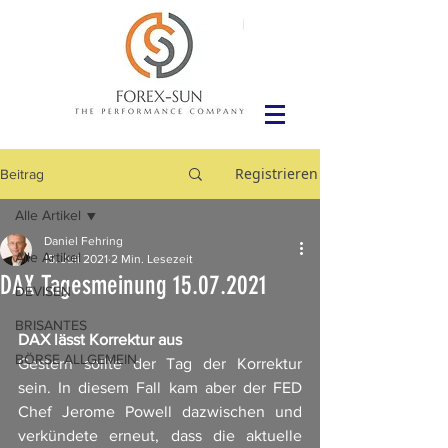
Registrieren
Beitrag
Alle Artikel
Daniel Fehring
Alle Artikel
15. Juli 2021
2 Min. Lesezeit
DAX Tagesmeinung 15.07.2021
DEVISEN
BRISANTES
DAX lässt Korrektur aus
BÖRSE ALLGEMEIN
Gestern sollte der Tag der Korrektur 
sein. In diesem Fall kam aber der FED 
Chef Jerome Powell dazwischen und 
verkündete erneut, dass die aktuelle 