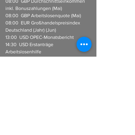
08:00  GBP Durchschnittseinkommen 
inkl. Bonuszahlungen (Mai)  
08:00  GBP Arbeitslosenquote (Mai)  
08:00  EUR Großhandelspreisindex 
Deutschland (Jahr) (Jun)  
13:00  USD OPEC-Monatsbericht      
14:30  USD Erstanträge 
Arbeitslosenhilfe    
14:30  USD NY Empire State 
Herstellungsindex (Jul)  
14:30  USD Philly Fed Herstellungsindex 
(Jul)  
14:30  USD Philadelphia Fed: CAPEX 
Index (Jul) 
14:30  USD Philly Fed Beschäftigung 
(Jul)   
15:15  USD Industrieproduktion (Jahr) 
(Jun)   
15:15  USD Industrieproduktion (Monat) 