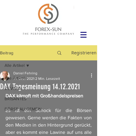
Registrieren
Beitrag
Alle Artikel
Daniel Fehring
Alle Artikel
14. Dez. 2021
2 Min. Lesezeit
DAX Tagesmeinung 14.12.2021
DEVISEN
DAX kämpft mit Großhandelspreisen
BRISANTES
BÖRSE ALLGEMEIN
Es ist ein Schock für die Börsen 
gewesen. Gerne werden die Fakten von 
den Medien in den Hintergrund gerückt, 
aber es kommt eine Lawine auf uns alle 