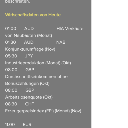
beschreiten. 
Wirtschaftsdaten von Heute
01:00       AUD                    HIA Verkäufe 
von Neubauten (Monat)                  
01:30       AUD                    NAB 
Konjunkturumfrage (Nov)  
05:30       JPY                       
Industrieproduktion (Monat) (Okt)         
08:00       GBP                     
Durchschnittseinkommen ohne 
Bonuszahlungen (Okt) 
08:00       GBP                     
Arbeitslosenquote (Okt)              
08:30       CHF                     
Erzeugerpreisindex (EPI) (Monat) (Nov)    
11:00       EUR                     