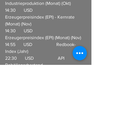
Industrieproduktion (Monat) (Okt)          
14:30       USD                     
Erzeugerpreisindex (EPI) - Kernrate 
(Monat) (Nov)
14:30       USD                     
Erzeugerpreisindex (EPI) (Monat) (Nov)  
14:55       USD                     Redbook-
Index (Jahr)     
22:30       USD                     API 
Rohöllagerbestand                 
In Zusammenarbeit mit CFX 
Broker GmbH 
www.cfx-broker.de