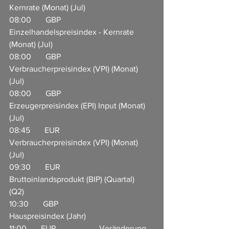
Kernrate (Monat) (Jul)                            
08:00       GBP                     
Einzelhandelspreisindex - Kernrate 
(Monat) (Jul)              
08:00       GBP                     
Verbraucherpreisindex (VPI) (Monat) 
(Jul)                         
08:00       GBP                     
Erzeugerpreisindex (EPI) Input (Monat) 
(Jul)                     
08:45       EUR                     
Verbraucherpreisindex (VPI) (Monat) 
(Jul)                         
09:30       EUR                     
Bruttoinlandsprodukt (BIP) (Quartal) 
(Q2)             
10:30       GBP                     
Hauspreisindex (Jahr)                  
11:00       EUR                     Veränderung 