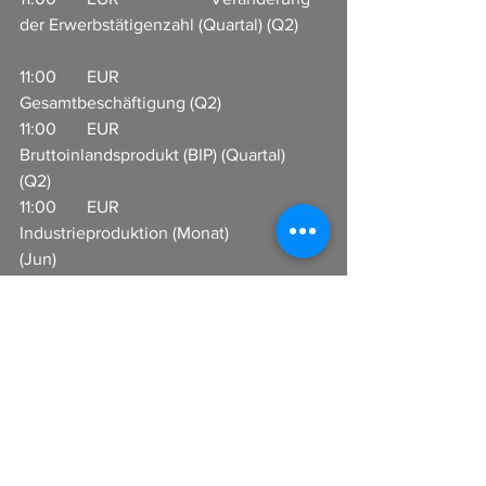
der Erwerbstätigenzahl (Quartal) (Q2)  
11:00       EUR                     
Gesamtbeschäftigung (Q2)                        
11:00       EUR                     
Bruttoinlandsprodukt (BIP) (Quartal) 
(Q2)           
11:00       EUR                     
Industrieproduktion (Monat) 
(Jun)                        
14:30       USD                     
Verbraucherpreisindex - Kernrate 
(Monat) (Jul)  
14:30       USD                     
Verbraucherpreisindex - Kernrate (Jahr) 
(Jul)                    
14:30       USD                     
Verbraucherpreisindex (VPI) - Kernrate 