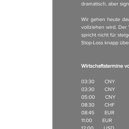
dramatisch, aber signi
Wir gehen heute dav
vollziehen wird. Der
spricht nicht für st
Stop-Loss knapp über
Wirtschaftstermine v
03:30       CNY         
03:30       CNY         
05:00       CNY          
08:30       CHF          
08:45       EUR         
11:00       EUR           
12:00       USD          