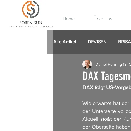
Home
Über Uns
Alle Artikel
DEVISEN
BRIS
Daniel Fehring
13. 
DAX Tagesme
DAX folgt US-Vorga
Wie erwartet hat der
der Unterseite voll
Aktuell stößt der Ku
der Oberseite haben d