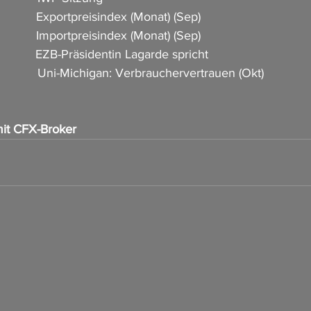
            Exportpreisindex (Monat) (Sep)  
           Importpreisindex (Monat) (Sep)                
          EZB-Präsidentin Lagarde spricht                             
             Uni-Michigan: Verbrauchervertrauen (Okt)          
it CFX-Broker