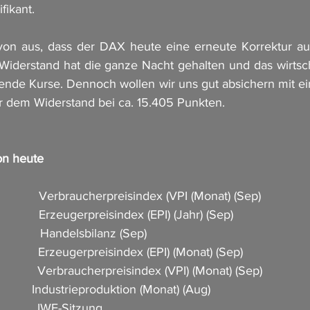
fikant. 
on aus, dass der DAX heute eine erneute Korrektur auf 
 Widerstand hat die ganze Nacht gehalten und das wirtsch
eigende Kurse. Dennoch wollen wir uns gut absichern mit e
 dem Widerstand bei ca. 15.405 Punkten. 
on heute
            Verbraucherpreisindex (VPI (Monat) (Sep)          
            Erzeugerpreisindex (EPI) (Jahr) (Sep)       
           Handelsbilanz (Sep)        
           Erzeugerpreisindex (EPI) (Monat) (Sep)                 
            Verbraucherpreisindex (VPI) (Monat) (Sep)         
          Industrieproduktion (Monat) (Aug)                        
           IWF-Sitzung        