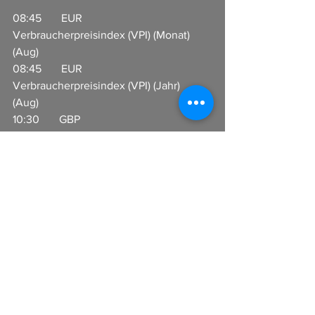
08:45       EUR                     
Verbraucherpreisindex (VPI) (Monat) 
(Aug)                       
08:45       EUR                     
Verbraucherpreisindex (VPI) (Jahr) 
(Aug)                            
10:30       GBP                     
Inflationserwartungen  
11:00       EUR                     
Industrieproduktion (Monat) (Jul)          
12:00       EUR                     Treffen der 
Eurogruppe                
14:30       USD                     
Exportpreisindex (Monat) (Aug)  
14:30       USD                     
Importpreisindex (Monat) 
(Aug)                             