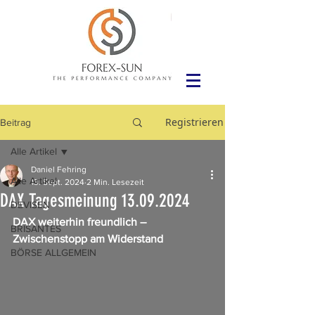
Registrieren
Beitrag
Alle Artikel
Daniel Fehring
Alle Artikel
13. Sept. 2024
2 Min. Lesezeit
DAX Tagesmeinung 13.09.2024
DEVISEN
DAX weiterhin freundlich – 
BRISANTES
Zwischenstopp am Widerstand
BÖRSE ALLGEMEIN