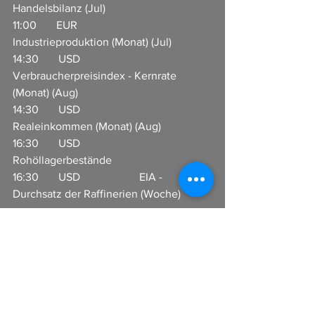
Handelsbilanz (Jul)           
11:00       EUR                     
Industrieproduktion (Monat) (Jul)           
14:30       USD                     
Verbraucherpreisindex - Kernrate 
(Monat) (Aug)
14:30       USD                     
Realeinkommen (Monat) (Aug)                 
16:30       USD                     
Rohöllagerbestände                      
16:30       USD                     EIA - 
Durchsatz der Raffinerien (Woche)           
I
n Zusammenarbeit mit CFX-Broker