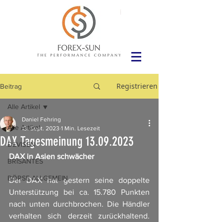
Registrieren
Beitrag
Alle Artikel
Daniel Fehring
Alle Artikel
13. Sept. 2023
1 Min. Lesezeit
DAX Tagesmeinung 13.09.2023
DEVISEN
DAX in Asien schwächer
BRISANTES
BÖRSE ALLGEMEIN
Der DAX hat gestern seine doppelte 
Unterstützung bei ca. 15.780 Punkten 
nach unten durchbrochen. Die Händler 
verhalten sich derzeit zurückhaltend. 