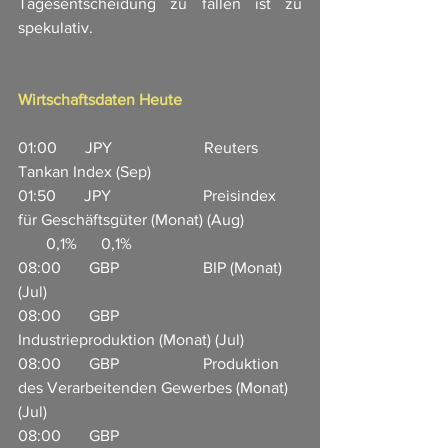
Tagesentscheidung zu fällen ist zu 
spekulativ.
Wirtschaftsdaten Heute
01:00       JPY                       Reuters 
Tankan Index (Sep)        
01:50       JPY                       Preisindex 
für Geschäftsgüter (Monat) (Aug)              
       0,1%      0,1%      
08:00       GBP                     BIP (Monat) 
(Jul)              
08:00       GBP                     
Industrieproduktion (Monat) (Jul)            
08:00       GBP                     Produktion 
des Verarbeitenden Gewerbes (Monat) 
(Jul)              
08:00       GBP                     