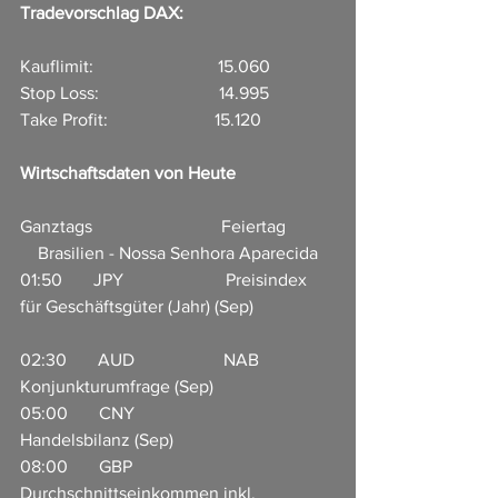
Tradevorschlag DAX:
Kauflimit:                            15.060
Stop Loss:                           14.995
Take Profit:                        15.120
Wirtschaftsdaten von Heute
Ganztags                             Feiertag           
    Brasilien - Nossa Senhora Aparecida
01:50       JPY                       Preisindex 
für Geschäftsgüter (Jahr) (Sep)                  
02:30       AUD                    NAB 
Konjunkturumfrage (Sep)                  
05:00       CNY                     
Handelsbilanz (Sep)                       
08:00       GBP                     
Durchschnittseinkommen inkl. 