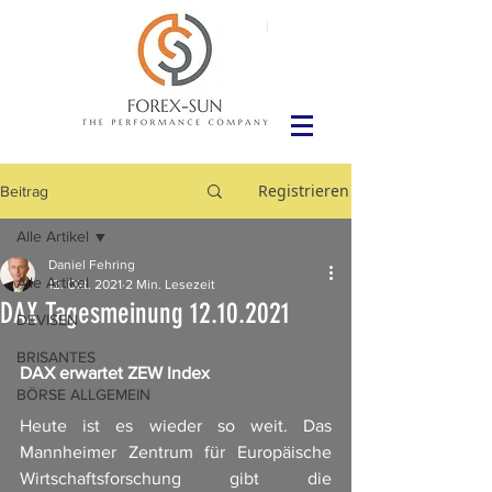
Registrieren
Beitrag
Alle Artikel
Daniel Fehring
Alle Artikel
12. Okt. 2021
2 Min. Lesezeit
DAX Tagesmeinung 12.10.2021
DEVISEN
BRISANTES
DAX erwartet ZEW Index
BÖRSE ALLGEMEIN
Heute ist es wieder so weit. Das 
Mannheimer Zentrum für Europäische 
Wirtschaftsforschung gibt die 