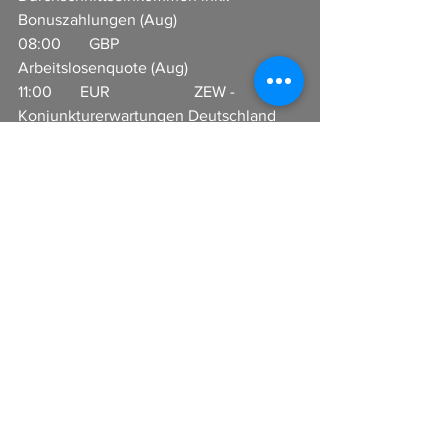
Bonuszahlungen (Aug)    
08:00       GBP                     
Arbeitslosenquote (Aug)              
11:00       EUR                     ZEW - 
Konjunkturerwartungen Deutschland 
(Okt)            
11:00       EUR                     ZEW - 
Konjunkturerwartungen (Okt)                    
14:55       USD                     Redbook-
Index (Jahr)                                    
In Zusammenarbeit mit CFX 
Broker GmbH 
www.cfx-broker.de