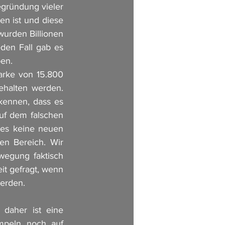
egründung vieler 
n ist und diese 
urden Billionen 
den Fall gab es 
en. 
rke von 15.800 
halten werden. 
ennen, dass es 
uf dem falschen 
es keine neuen 
en Bereich. Wir 
egung faktisch 
t gefragt, wenn 
erden. 
daher ist eine 
peln noch auf 