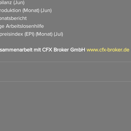
lanz (Jun) 
roduktion (Monat) (Jun)
atsbericht   
e Arbeitslosenhilfe  
eisindex (EPI) (Monat) (Jul)  
usammenarbeit mit CFX Broker GmbH 
www.cfx-broker.de