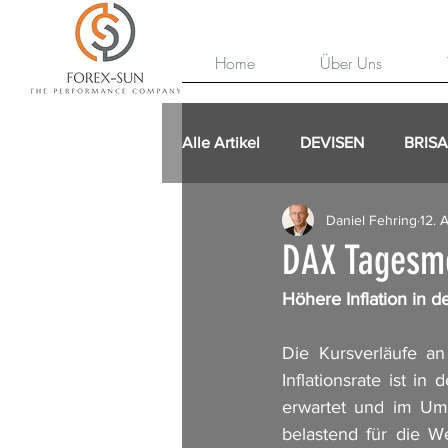
Home
Über Uns
Alle Artikel
DEVISEN
BRIS
Daniel Fehring
12. 
DAX Tagesme
Höhere Inflation in 
Die Kursverläufe an
Inflationsrate ist 
erwartet und im Umk
belastend für die W