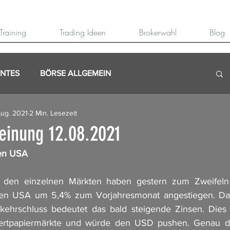
Training
Trading Ideen
Brokerwahl
Blog
ANTES
BÖRSE ALLGEMEIN
Aug. 2021
2 Min. Lesezeit
inung 12.08.2021
den USA
 den einzelnen Märkten haben gestern zum Zweifeln v
in den USA um 5,4% zum Vorjahresmonat angestiegen. Das
ehrschluss bedeutet das bald steigende Zinsen. Dies
ertpapiermärkte und würde den USD pushen. Genau das