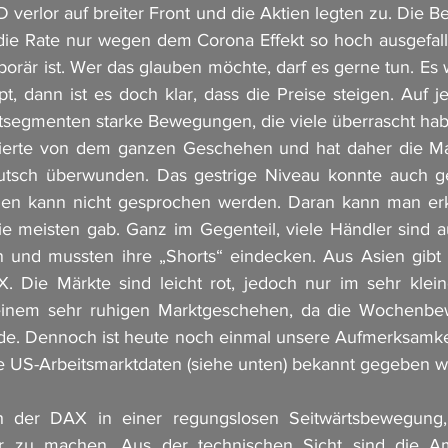
 verlor auf breiter Front und die Aktien legten zu. Die B
die Rate nur wegen dem Corona Effekt so hoch ausgefalle
orär ist. Wer das glauben möchte, darf es gerne tun. Es w
, dann ist es doch klar, dass die Preise steigen. Auf je
ktsegmenten starke Bewegungen, die viele überrascht hab
ierte von dem ganzen Geschehen und hat daher die Ma
tsch überwunden. Das gestrige Niveau konnte auch ge
n kann nicht gesprochen werden. Daran kann man erk
e meisten gab. Ganz im Gegenteil, viele Händler sind a
 und mussten ihre „Shorts“ eindecken. Aus Asien gibt 
. Die Märkte sind leicht rot, jedoch nur im sehr klein
einem sehr ruhigen Marktgeschehen, da die Wochenbew
de. Dennoch ist heute noch einmal unsere Aufmerksamkei
e US-Arbeitsmarktdaten (siehe unten) bekannt gegeben w
ch der DAX in einer regungslosen Seitwärtsbewegung, 
r zu machen. Aus der technischen Sicht sind die Am