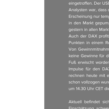
eingetroffen. Der USD
Analysten war, dass 
Erscheinung nur temp
in den Markt gepumpt
gestern in allen Mar
Auch der DAX profit
Punkten in einem Ru
Von Gewinnmitnahme
keine Gewinne für di
Fuß erwischt worden
Impulse für den DAX
rechnen heute mit 
schon vollzogen wur
um 14.30 Uhr CET di
Aktuell befindet si
Einschätzung schwe