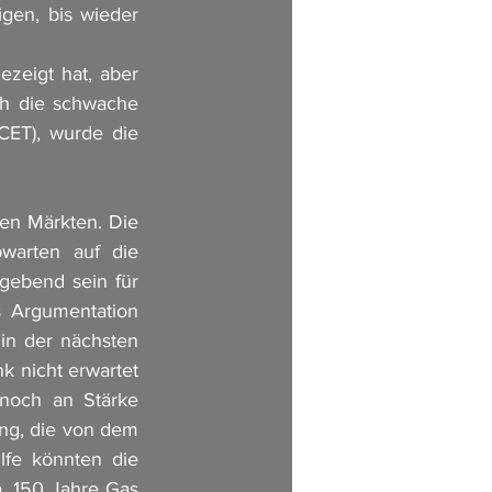
gen, bis wieder 
zeigt hat, aber 
h die schwache 
ET), wurde die 
en Märkten. Die 
warten auf die 
ebend sein für 
 Argumentation 
in der nächsten 
 nicht erwartet 
och an Stärke 
ng, die von dem 
fe könnten die 
. 150 Jahre Gas 