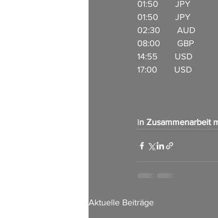
01:50       JPY            
01:50       JPY            
02:30       AUD       
08:00       GBP           
14:55       USD         
17:00       USD          
I
n Zusammenarbeit m
Aktuelle Beiträge