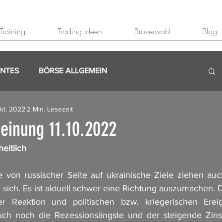
Training
Trading Ideen
Brokerwahl
Blog
ANTES
BÖRSE ALLGEMEIN
Okt. 2022
2 Min. Lesezeit
inung 11.10.2022
eitlich
fe von russischer Seite auf ukrainische Ziele ziehen a
sich. Es ist aktuell schwer eine Richtung auszumachen. D
er Reaktion und politischen bzw. kriegerischen Erei
h noch die Rezessionsängste und der steigende Zinsd