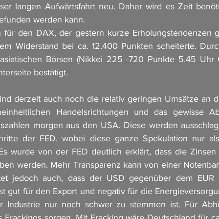
ser langen Aufwärtsfahrt neu. Daher wird es Zeit benöti
gefunden werden kann. 
h für den DAX, der gestern kurze Erholungstendenzen ge
em Widerstand bei ca. 12.400 Punkten scheiterte. Durc
asiatischen Börsen (Nikkei 225 -720 Punkte 5.45 Uhr C
erseite bestätigt. 
ind derzeit auch noch die relativ geringen Umsätze an d
einheitlichen Handelsrichtungen und das gewisse Ab
szahlen morgen aus den USA. Diese werden ausschlagg
hritte der FED, wobei diese ganze Spekulation nur als
s wurde von der FED deutlich erklärt, dass die Zinsen 
oben werden. Mehr Transparenz kann von einer Notenbank
tet jedoch auch, dass der USD gegenüber dem EUR n
st gut für den Export und negativ für die Energieversorgu
 Industrie nur noch schwer zu stemmen ist. Für Abhil
Frackings sorgen. Mit Fracking wäre Deutschland für ca