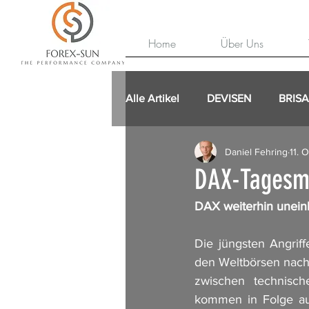
Home
Über Uns
Alle Artikel
DEVISEN
BRIS
Daniel Fehring
11. 
DAX-Tagesme
DAX weiterhin uneinh
Die jüngsten Angrif
den Weltbörsen nach 
zwischen technisch
kommen in Folge auc