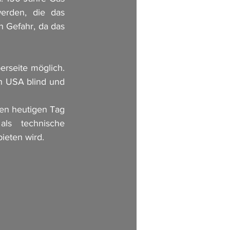
erden, die das 
 Gefahr, da das 
rseite möglich. 
n USA blind und 
en heutigen Tag 
s technische 
eten wird. 