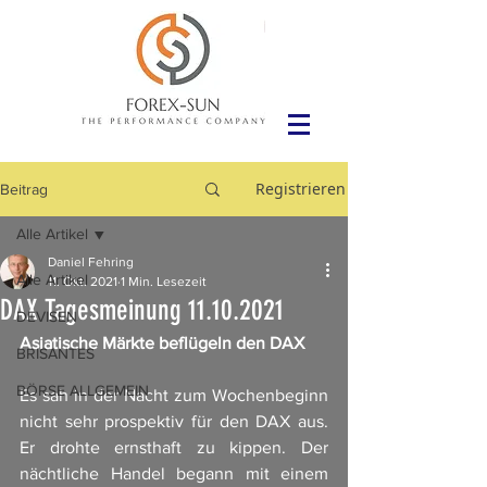
Registrieren
Beitrag
Alle Artikel
Daniel Fehring
Alle Artikel
11. Okt. 2021
1 Min. Lesezeit
DAX Tagesmeinung 11.10.2021
DEVISEN
Asiatische Märkte beflügeln den DAX
BRISANTES
BÖRSE ALLGEMEIN
Es sah in der Nacht zum Wochenbeginn 
nicht sehr prospektiv für den DAX aus. 
Er drohte ernsthaft zu kippen. Der 
nächtliche Handel begann mit einem 