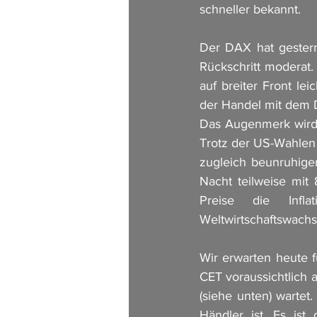
schneller bekannt. 
Der DAX hat gestern
Rückschritt moderat.
auf breiter Front lei
der Handel mit dem D
Das Augenmerk wird 
Trotz der US-Wahlen 
zugleich beunruhige
Nacht teilweise mit
Preise die Infl
Weltwirtschaftswachst
Wir erwarten heute f
CET voraussichtlich 
(siehe unten) warte
Händler ist. Es ist