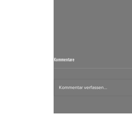
Kommentare
Kommentar verfassen...
Börsen Radar 06.08.2026