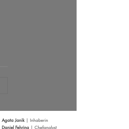
 Radar 05.08.2026
Agata Janik
| Inhaberin
Daniel Fehring
| Chefanalyst