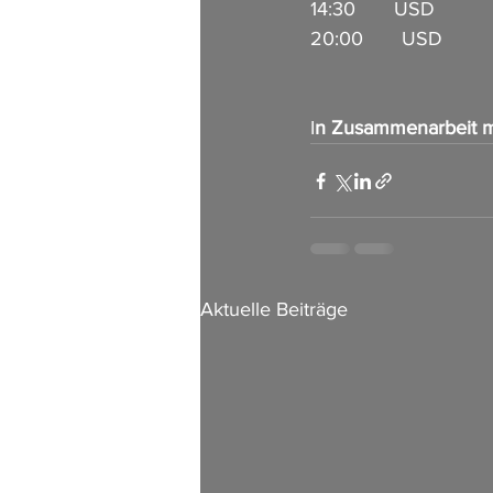
14:30       USD        
20:00       USD         
I
n Zusammenarbeit m
Aktuelle Beiträge