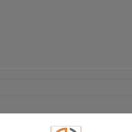
Börsen
Ist das der große Ausbruch bei EUR/USD?
USD/JPY schwächelt