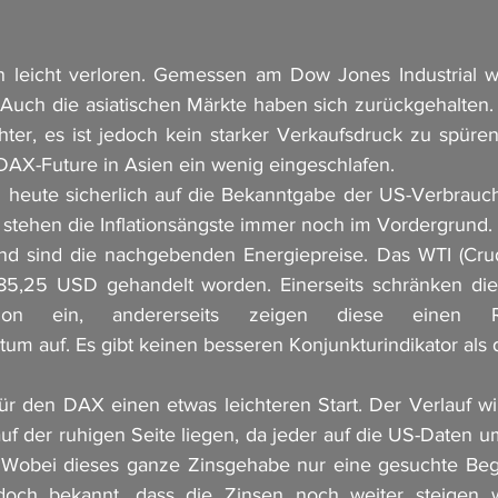
 leicht verloren. Gemessen am Dow Jones Industrial war
 Auch die asiatischen Märkte haben sich zurückgehalten. 
chter, es ist jedoch kein starker Verkaufsdruck zu spüren
AX-Future in Asien ein wenig eingeschlafen. 
heute sicherlich auf die Bekanntgabe der US-Verbrauche
stehen die Inflationsängste immer noch im Vordergrund.
nd sind die nachgebenden Energiepreise. Das WTI (Crude
 85,25 USD gehandelt worden. Einerseits schränken di
ation ein, andererseits zeigen diese einen 
um auf. Es gibt keinen besseren Konjunkturindikator als d
ür den DAX einen etwas leichteren Start. Der Verlauf wir
auf der ruhigen Seite liegen, da jeder auf die US-Daten u
t. Wobei dieses ganze Zinsgehabe nur eine gesuchte Beg
 doch bekannt, dass die Zinsen noch weiter steigen 