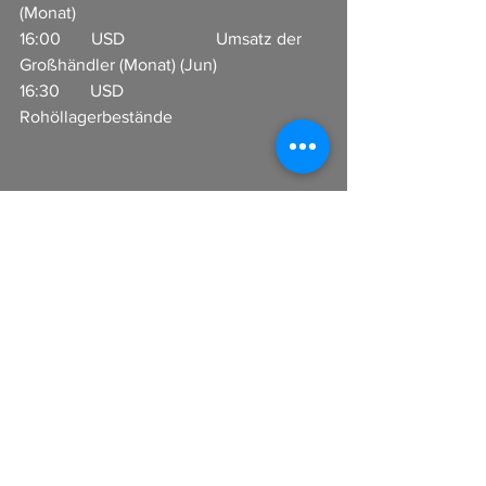
(Monat)            
16:00       USD                     Umsatz der 
Großhändler (Monat) (Jun)  
16:30       USD                     
Rohöllagerbestände                      
I
n Zusammenarbeit mit CFX-Broker
Alle ansehen
Aktuelle Beiträge