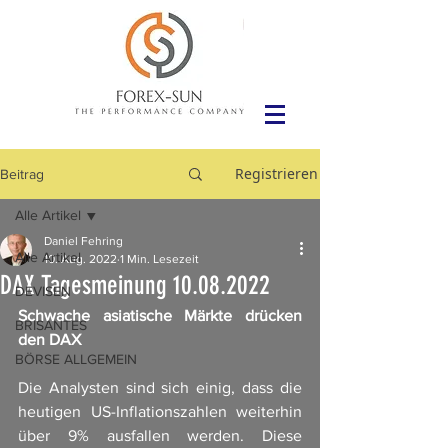
Registrieren
Beitrag
Alle Artikel
Daniel Fehring
Alle Artikel
10. Aug. 2022
1 Min. Lesezeit
DAX Tagesmeinung 10.08.2022
DEVISEN
Schwache asiatische Märkte drücken 
BRISANTES
den DAX 
BÖRSE ALLGEMEIN
Die Analysten sind sich einig, dass die 
heutigen US-Inflationszahlen weiterhin 
über 9% ausfallen werden. Diese 