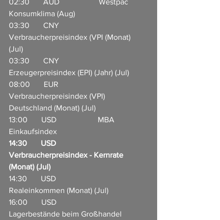
02:30       AUD                    Westpac 
Konsumklima (Aug)      
03:30       CNY                     
Verbraucherpreisindex (VPI (Monat) 
(Jul)             
03:30       CNY                     
Erzeugerpreisindex (EPI) (Jahr) (Jul)         
08:00       EUR                     
Verbraucherpreisindex (VPI) 
Deutschland (Monat) (Jul)  
13:00       USD                     MBA 
Einkaufsindex         
14:30       USD                     
Verbraucherpreisindex - Kernrate 
(Monat) (Jul)              
14:30       USD                     
Realeinkommen (Monat) (Jul)    
16:00       USD                     
Lagerbestände beim Großhandel 