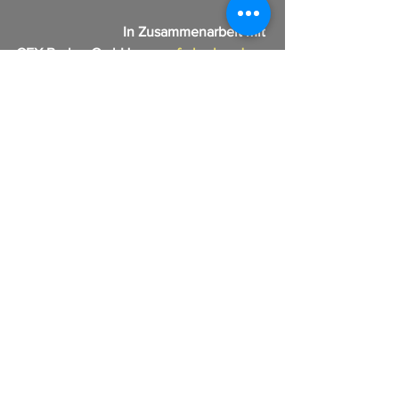
In Zusammenarbeit mit 
CFX Broker GmbH 
www.cfx-broker.de
Alle ansehen
Aktuelle Beiträge