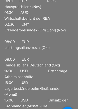
01:01       GBP                     RICS 
Hauspreisbilanz (Nov)          
01:30       AUD                    
Wirtschaftsbericht der RBA         
02:30       CNY                     
Erzeugerpreisindex (EPI) (Jahr) (Nov)        
08:00       EUR                     
Leistungsbilanz n.s.a. (Okt)                        
08:00       EUR                     
Handelsbilanz Deutschland (Okt)             
14:30       USD                     Erstanträge 
Arbeitslosenhilfe                    
16:00       USD                     
Lagerbestände beim Großhandel 
(Monat)                          
16:00       USD                     Umsatz der 
Großhändler (Monat) (Okt)  