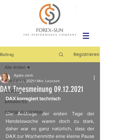
Registrieren
Beitrag
Alle Artikel
Agata Janik
Alle Artikel
9. Dez. 2021
1 Min. Lesezeit
DAX Tagesmeinung 09.12.2021
DEVISEN
DAX korregiert technisch
BRISANTES
BÖRSE ALLGEMEIN
Die Anstiege der ersten Tage der 
Handelswoche waren doch zu stark, 
daher war es ganz natürlich, dass der 
DAX zur Wochenmitte eine kleine Pause 