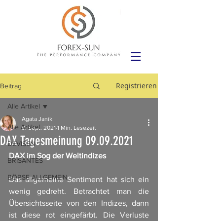
Registrieren
Beitrag
Alle Artikel
Agata Janik
Alle Artikel
9. Sept. 2021
1 Min. Lesezeit
DAX Tagesmeinung 09.09.2021
DEVISEN
DAX im Sog der Weltindizes
BRISANTES
BÖRSE ALLGEMEIN
Das allgemeine Sentiment hat sich ein 
wenig gedreht. Betrachtet man die 
Übersichtsseite von den Indizes, dann 
ist diese rot eingefärbt. Die Verluste 