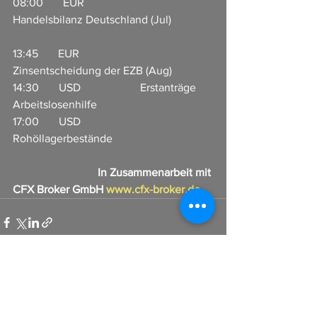
08:00       EUR                     
Handelsbilanz Deutschland (Jul)               
13:45       EUR                     
Zinsentscheidung der EZB (Aug)  
14:30       USD                     Erstanträge 
Arbeitslosenhilfe                    
17:00       USD                     
Rohöllagerbestände       
In Zusammenarbeit mit 
CFX Broker GmbH 
www.cfx-broker.de
Alle ansehen
Aktuelle Beiträge