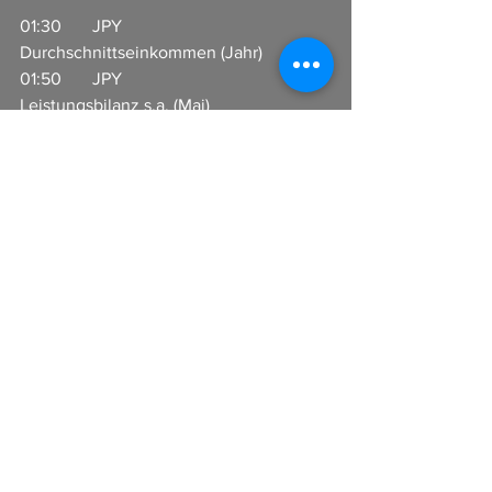
01:30       JPY                       
Durchschnittseinkommen (Jahr)               
01:50       JPY                       
Leistungsbilanz s.a. (Mai)                           
07:00       JPY                       Economy 
Watchers - Index zur aktuellen Lage 
(Jun)         
08:00       EUR                     
Handelsbilanz Deutschland (Mai)              
12:00       EUR                     Treffen der 
Eurogruppe                  
16:00       USD                     CB 
Beschäftigungsindex (Jun)    
17:00       USD                     
Inflationserwartungen der 
Konsumenten           