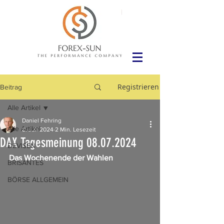
Registrieren
Beitrag
Alle Artikel
Daniel Fehring
Alle Artikel
8. Juli 2024
2 Min. Lesezeit
DAX Tagesmeinung 08.07.2024
DEVISEN
Das Wochenende der Wahlen
BRISANTES
BÖRSE ALLGEMEIN