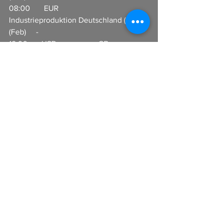
08:00       EUR                     
Industrieproduktion Deutschland (Jahr) 
(Feb)     -
16:00       USD                     CB 
Beschäftigungsindex (Mrz)                  
17:00       USD                     
Inflationserwartungen der 
Konsumenten                                          
I
n Zusammenarbeit mit CFX-Broker
Alle ansehen
Aktuelle Beiträge