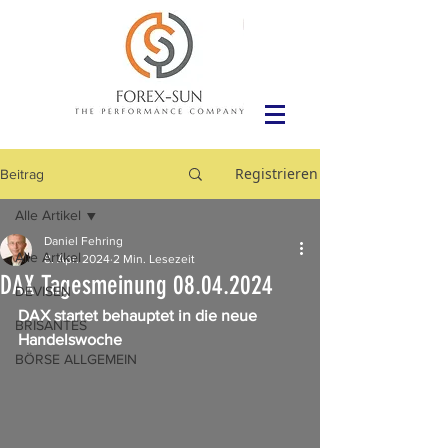
Registrieren
Beitrag
Alle Artikel
Daniel Fehring
Alle Artikel
8. Apr. 2024
2 Min. Lesezeit
DAX Tagesmeinung 08.04.2024
DEVISEN
DAX startet behauptet in die neue 
BRISANTES
Handelswoche
BÖRSE ALLGEMEIN