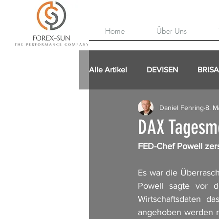
Home
Über Uns
Alle Artikel
DEVISEN
BRIS
Daniel Fehring
8. M
DAX Tagesm
FED-Chef Powell zer
Es war die Überrasc
Powell sagte vor 
Wirtschaftsdaten da
angehoben werden mu