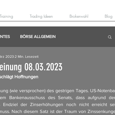
Training
Trading Ideen
Brokerwahl
Blog
ANTES
BÖRSE ALLGEMEIN
ärz 2023
2 Min. Lesezeit
einung 08.03.2023
schlägt Hoffnungen
hung (wie versprochen) des gestrigen Tages. US-Notenba
dem Bankenausschuss des Senats, dass aufgrund der
s Endziel der Zinserhöhungen noch nicht erreicht sei
ss. Nach diesem Satz ist der Traum von Zinssenkunge