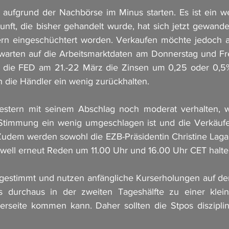
ufgrund der Nachbörse im Minus starten. Es ist ein wen
unft, die bisher gehandelt wurde, hat sich jetzt gewande
tern eingeschüchtert worden. Verkaufen möchte jedoch a
 warten auf die Arbeitsmarktdaten am Donnerstag und Fre
b die FED am 21.-22 März die Zinsen um 0,25 oder 0,5%
h die Händler ein wenig zurückhalten. 
stern mit seinem Abschlag noch moderat verhalten, w
Stimmung ein wenig umgeschlagen ist und die Verkäufe
dem werden sowohl die EZB-Präsidentin Christine Lagard
ell erneut Reden um 11.00 Uhr und 16.00 Uhr CET halte
 gestimmt und nutzen anfängliche Kurserholungen auf de
 durchaus in der zweiten Tageshälfte zu einer klein
rseite kommen kann. Daher sollten die Stpos disziplini