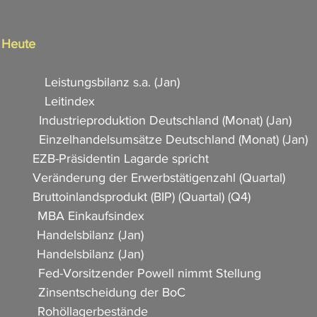
n Heute
            Leistungsbilanz s.a. (Jan)              
           Leitindex              
             Industrieproduktion Deutschland (Monat) (Jan)  
             Einzelhandelsumsätze Deutschland (Monat) (Jan)     
           EZB-Präsidentin Lagarde spricht                
             Veränderung der Erwerbstätigenzahl (Quartal)  
          Bruttoinlandsprodukt (BIP) (Quartal) (Q4)                    
            MBA Einkaufsindex         
          Handelsbilanz (Jan)                        
          Handelsbilanz (Jan)                        
            Fed-Vorsitzender Powell nimmt Stellung              
            Zinsentscheidung der BoC           
          Rohöllagerbestände                      