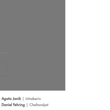
s der große Ausbruch bei EUR/USD?
Y schwächelt
Agata Janik
| Inhaberin
Daniel Fehring
| Chefanalyst