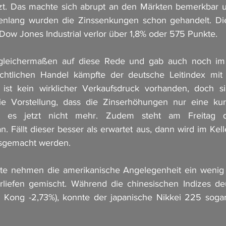
atzt. Das machte sich abrupt an den Märkten bemerkbar 
nlang wurden die Zinssenkungen schon gehandelt. Diese
 Dow Jones Industrial verlor über 1,8% oder 575 Punkte. 
gleichermaßen auf diese Rede und gab auch noch im 
chtlichen Handel kämpfte der deutsche Leitindex mit
ist kein wirklicher Verkaufsdruck vorhanden, doch si
ie Vorstellung, dass die Zinserhöhungen nur eine kur
t es jetzt nicht mehr. Zudem steht am Freitag 
n. Fällt dieser besser als erwartet aus, dann wird im Kelle
usgemacht werden. 
kte nehmen die amerikanische Angelegenheit ein wenig g
rliefen gemischt. Während die chinesischen Indizes deu
g Kong -2,73%), konnte der japanische Nikkei 225 sogar