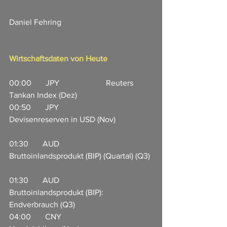
Daniel Fehring
Wirtschaftsdaten von Heute
00:00       JPY                       Reuters 
Tankan Index (Dez)                        
00:50       JPY                       
Devisenreserven in USD (Nov)                  
01:30       AUD                    
Bruttoinlandsprodukt (BIP) (Quartal) (Q3) 
01:30       AUD                    
Bruttoinlandsprodukt (BIP): 
Endverbrauch (Q3)                
04:00       CNY                     