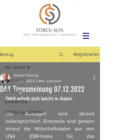
Registrieren
Beitrag
Alle Artikel
Daniel Fehring
Alle Artikel
7. Dez. 2022
2 Min. Lesezeit
DAX Tagesmeinung 07.12.2022
DEVISEN
DAX erholt sich leicht in Asien
BRISANTES
BÖRSE ALLGEMEIN
Die Aussagen sind derzeit 
widersprüchlich. Einerseits sind gestern 
erneut die Wirtschaftsdaten aus den 
USA (ISM-Index für das 