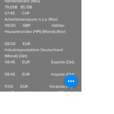
Handelsbilanz (Nov)                       
79,05B   85,15B  
07:45       CHF                     
Arbeitslosenquote n.s.a. (Nov)                 
08:00       GBP                     Halifax-
Hauspreisindex (HPI) (Monat) (Nov)           
08:00       EUR                     
Industrieproduktion Deutschland 
(Monat) (Okt)                              
08:45       EUR                     Exporte (Okt)  
08:45       EUR                     Importe (Okt)  
11:00       EUR                     Veränderung 
der Erwerbstätigenzahl (Jahr) (Q3)            
11:00       EUR                     Veränderung 
der Erwerbstätigenzahl (Quartal) (Q3)      