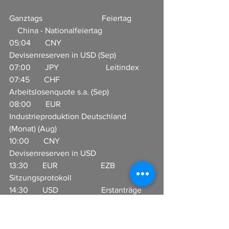
Ganztags                             Feiertag           
    China - Nationalfeiertag
05:04       CNY                     
Devisenreserven in USD (Sep)    
07:00       JPY                       Leitindex
07:45       CHF                     
Arbeitslosenquote s.a. (Sep)       
08:00       EUR                     
Industrieproduktion Deutschland 
(Monat) (Aug)
10:00       CNY                     
Devisenreserven in USD
13:30       EUR                     EZB 
Sitzungsprotokoll     
14:30       USD                     Erstanträge 
Arbeitslosenhilfe     
16:00       CAD                     Ivey 
Einkaufsmanagerindex (EMI) (Sep)  