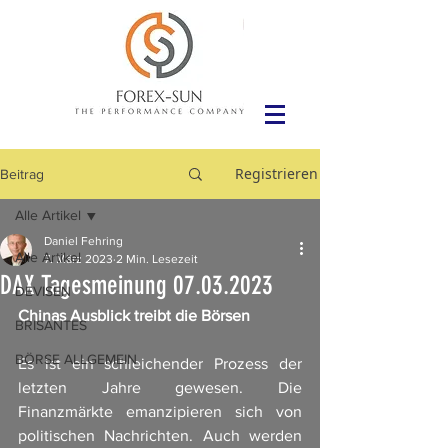
Registrieren
Beitrag
Alle Artikel
Daniel Fehring
Alle Artikel
7. März 2023
2 Min. Lesezeit
DAX Tagesmeinung 07.03.2023
DEVISEN
Chinas Ausblick treibt die Börsen
BRISANTES
BÖRSE ALLGEMEIN
Es ist ein schleichender Prozess der 
letzten Jahre gewesen. Die 
Finanzmärkte emanzipieren sich von 
politischen Nachrichten. Auch werden 