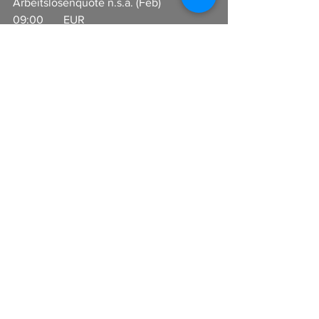
Arbeitslosenquote n.s.a. (Feb)   
09:00       EUR                     
Auftragseingang in der Industrie 
(Monat) (Jan)  
14:55       USD                     Redbook-
Index (Jahr)     
16:00       USD                     
Lagerbestände beim Großhandel 
(Monat) (Jan)                
16:00       USD                     Fed-
Vorsitzender Powell nimmt Stellung 
zum Redbook
16:00       USD                     Umsatz der 
Großhändler (Monat) (Jan) 
I
n Zusammenarbeit mit CFX-Broker