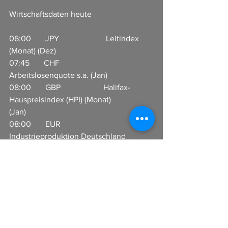
Wirtschaftsdaten heute
06:00       JPY                       Leitindex 
(Monat) (Dez)                              
07:45       CHF                     
Arbeitslosenquote s.a. (Jan)                      
08:00       GBP                     Halifax-
Hauspreisindex (HPI) (Monat) 
(Jan)                        
08:00       EUR                     
Industrieproduktion Deutschland 
(Monat) (Dez)               
08:45       EUR                     
Beschäftigung außerhalb der 
Landwirtschaft (Quartal) (Q4) 
09:00       CNY                     
Devisenreserven in USD              
13:00       USD                     MBA 