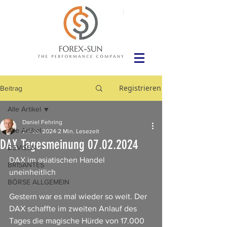
Registrieren
Beitrag
Alle Artikel
Daniel Fehring
Alle Artikel
7. Feb. 2024
2 Min. Lesezeit
DAX Tagesmeinung 07.02.2024
DEVISEN
DAX im asiatischen Handel 
BRISANTES
uneinheitlich
BÖRSE ALLGEMEIN
Gestern war es mal wieder so weit. Der 
DAX schaffte im zweiten Anlauf des 
Tages die magische Hürde von 17.000 