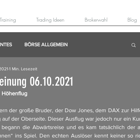
Training
Trading Ideen
Brokerwahl
Blog
ANTES
BÖRSE ALLGEMEIN
 2021
1 Min. Lesezeit
inung 06.10.2021
 Höhenflug
ern der große Bruder, der Dow Jones, dem DAX zur Hilfe
 auf der Oberseite. Dieser Ausflug war jedoch nur ein Kur
t begann die Abwärtsreise und es kam tatsächlich der a
en“ ins Spiel. Den echten Auslöser kennt keiner so rich