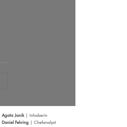
s der große Ausbruch bei EUR/USD?
Y schwächelt
Agata Janik
| Inhaberin
Daniel Fehring
| Chefanalyst