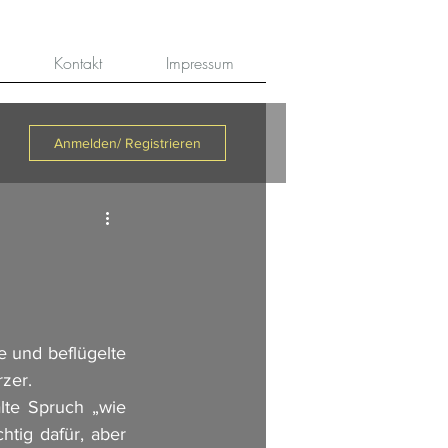
Kontakt
Impressum
Anmelden/ Registrieren
 und beflügelte 
zer. 
lte Spruch „wie 
tig dafür, aber 