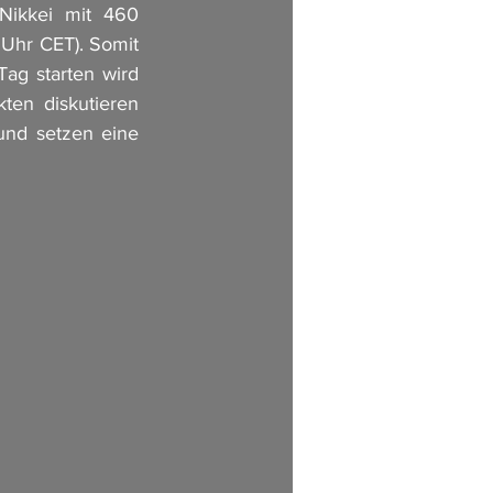
Nikkei mit 460 
hr CET). Somit 
ag starten wird 
en diskutieren 
nd setzen eine 