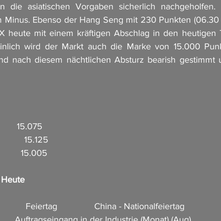
n die asiatischen Vorgaben sicherlich nachgeholfen. 
m Minus. Ebenso der Hang Seng mit 230 Punkten (06.30 U
AX heute mit einem kräftigen Abschlag in den heutigen T
nlich wird der Markt auch die Marke von 15.000 Punkt
ind nach diesem nächtlichen Absturz bearish gestimmt u
       15.075
          15.125
          15.005
n Heute
            Feiertag               China - Nationalfeiertag
        Auftragseingang in der Industrie (Monat) (Aug)  