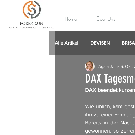
Home
Über Uns
Alle Artikel
DEVISEN
BRIS
Agata Janik
6. Okt.
DAX Tagesme
DAX beendet kurzen
Wie üblich, kam gest
ihn zu einer Erholung
Bereits in der Nach
gewonnen, so zerronn