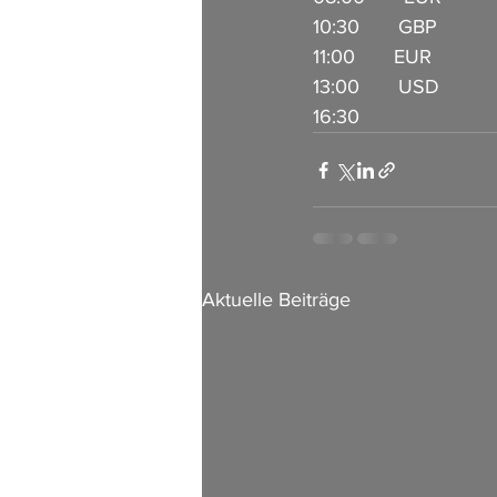
10:30       GBP        
11:00       EUR        
13:00       USD        
Aktuelle Beiträge