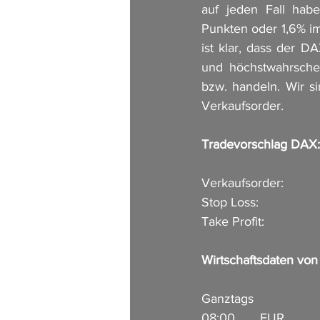
auf jeden Fall habe
Punkten oder 1,6% i
ist klar, dass der D
und höchstwahrschei
bzw. handeln. Wir s
Verkaufsorder.
Tradevorschlag DAX:
Verkaufsorder:          
Stop Loss:                 
Take Profit:              
Wirtschaftsdaten vo
Ganztags                 
08:00       EUR        