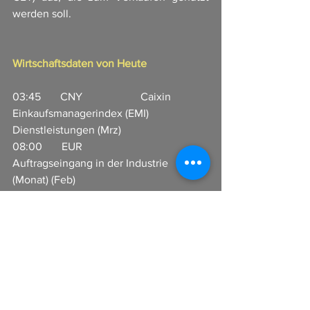
werden soll.
Wirtschaftsdaten von Heute
03:45       CNY                     Caixin 
Einkaufsmanagerindex (EMI) 
Dienstleistungen (Mrz)                         
08:00       EUR                     
Auftragseingang in der Industrie 
(Monat) (Feb)  
11:00       EUR                     
Erzeugerpreisindex (EPI) (Monat) (Feb)  
13:00       USD                     MBA 
Einkaufsindex                        
16:00       CAD                     Ivey 
Einkaufsmanagerindex (EMI) (Mrz)            