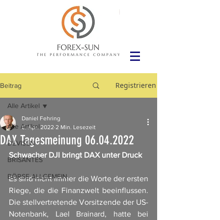
Registrieren
Beitrag
Alle Artikel
Daniel Fehring
Alle Artikel
6. Apr. 2022
2 Min. Lesezeit
DAX Tagesmeinung 06.04.2022
DEVISEN
Schwacher DJI bringt DAX unter Druck 
BRISANTES
BÖRSE ALLGEMEIN
Es sind nicht immer die Worte der ersten 
Riege, die die Finanzwelt beeinflussen. 
Die stellvertretende Vorsitzende der US-
Notenbank, Lael Brainard, hatte bei 