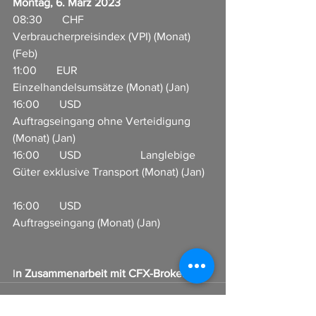
Montag, 6. März 2023
08:30       CHF                     
Verbraucherpreisindex (VPI) (Monat) 
(Feb)         
11:00       EUR                     
Einzelhandelsumsätze (Monat) (Jan)       
16:00       USD                     
Auftragseingang ohne Verteidigung 
(Monat) (Jan)           
16:00       USD                     Langlebige 
Güter exklusive Transport (Monat) (Jan)   
16:00       USD                     
Auftragseingang (Monat) (Jan)  
I
n Zusammenarbeit mit CFX-Broker