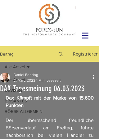
Registrieren
Beitrag
Alle Artikel
Daniel Fehring
Alle Artikel
6. März 2023
1 Min. Lesezeit
DAX Tagesmeinung 06.03.2023
DEVISEN
Dax Kämpft mit der Marke von 15.600 
BRISANTES
Punkten
BÖRSE ALLGEMEIN
Der überraschend freundliche 
Börsenverlauf am Freitag, führte 
nachbörslich bei vielen Händler zu 