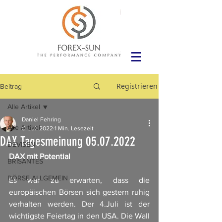
Registrieren
Beitrag
Alle Artikel
Daniel Fehring
Alle Artikel
5. Juli 2022
1 Min. Lesezeit
DAX Tagesmeinung 05.07.2022
DEVISEN
DAX mit Potential
BRISANTES
BÖRSE ALLGEMEIN
Es war zu erwarten, dass die 
europäischen Börsen sich gestern ruhig 
verhalten werden. Der 4.Juli ist der 
wichtigste Feiertag in den USA. Die Wall 