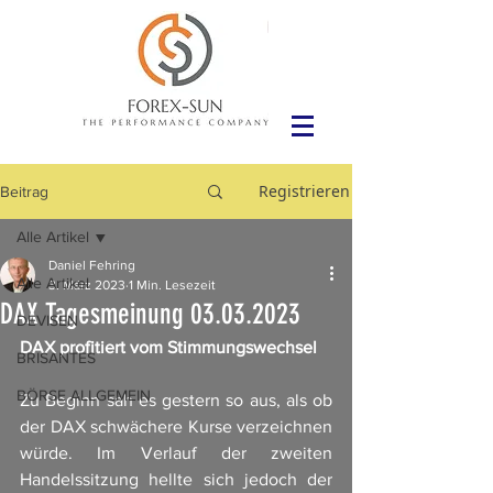
Registrieren
Beitrag
Alle Artikel
Daniel Fehring
Alle Artikel
3. März 2023
1 Min. Lesezeit
DAX Tagesmeinung 03.03.2023
DEVISEN
DAX profitiert vom Stimmungswechsel
BRISANTES
BÖRSE ALLGEMEIN
Zu Beginn sah es gestern so aus, als ob 
der DAX schwächere Kurse verzeichnen 
würde. Im Verlauf der zweiten 
Handelssitzung hellte sich jedoch der 