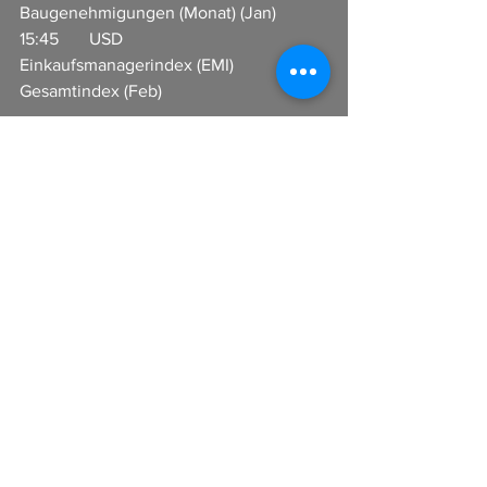
Baugenehmigungen (Monat) (Jan)           
15:45       USD                     
Einkaufsmanagerindex (EMI) 
Gesamtindex (Feb)
I
n Zusammenarbeit mit CFX-Broker
Alle ansehen
Aktuelle Beiträge