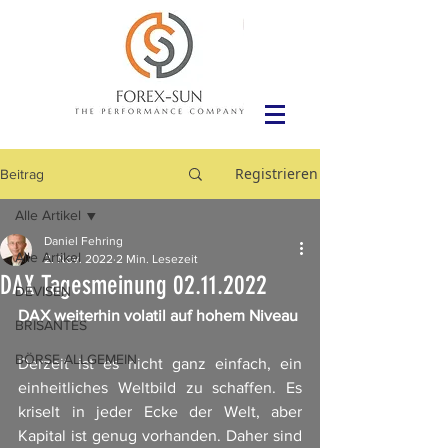
Registrieren
Beitrag
Alle Artikel
Daniel Fehring
Alle Artikel
2. Nov. 2022
2 Min. Lesezeit
DAX Tagesmeinung 02.11.2022
DEVISEN
DAX weiterhin volatil auf hohem Niveau
BRISANTES
BÖRSE ALLGEMEIN
Derzeit ist es nicht ganz einfach, ein 
einheitliches Weltbild zu schaffen. Es 
kriselt in jeder Ecke der Welt, aber 
Kapital ist genug vorhanden. Daher sind 