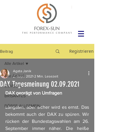
Registrieren
Beitrag
Alle Artikel
Agata Janik
Alle Artikel
2. Sept. 2021
2 Min. Lesezeit
DAX Tagesmeinung 02.09.2021
DEVISEN
DAX geprägt von Umfragen
BRISANTES
BÖRSE ALLGEMEIN
Langsam, aber sicher wird es ernst. Das 
bekommt auch der DAX zu spüren. Wir 
rücken der Bundestagswahlen am 26. 
September immer näher. Die heiße 