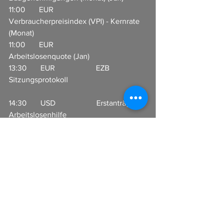
11:00       EUR                     
Verbraucherpreisindex (VPI) - Kernrate 
(Monat)               
11:00       EUR                     
Arbeitslosenquote (Jan)               
13:30       EUR                     EZB 
Sitzungsprotokoll                                        
14:30       USD                     Erstanträge 
Arbeitslosenhilfe                    
14:30       USD                     Produktivität 
außerhalb der Landwirtschaft (Quartal) 
(Q4)            
14:30       USD                     
Lohnstückkosten (Quartal) (Q4)                
23:00       AUD                    
Einkaufsmanagerindex (EMI) 
Dienstleistungen  