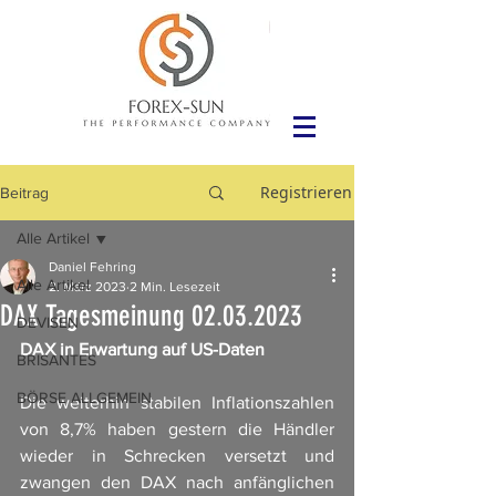
Registrieren
Beitrag
Alle Artikel
Daniel Fehring
Alle Artikel
2. März 2023
2 Min. Lesezeit
DAX Tagesmeinung 02.03.2023
DEVISEN
DAX in Erwartung auf US-Daten
BRISANTES
BÖRSE ALLGEMEIN
Die weiterhin stabilen Inflationszahlen 
von 8,7% haben gestern die Händler 
wieder in Schrecken versetzt und 
zwangen den DAX nach anfänglichen 