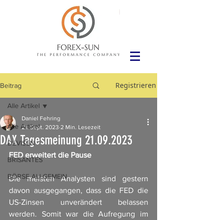
Registrieren
Beitrag
Alle Artikel
Daniel Fehring
Alle Artikel
21. Sept. 2023
2 Min. Lesezeit
DAX Tagesmeinung 21.09.2023
DEVISEN
FED erweitert die Pause
BRISANTES
BÖRSE ALLGEMEIN
Die meisten Analysten sind gestern 
davon ausgegangen, dass die FED die 
US-Zinsen unverändert belassen 
werden. Somit war die Aufregung im 