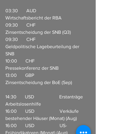
03:30       AUD                    
Wirtschaftsbericht der RBA                        
09:30       CHF                     
Zinsentscheidung der SNB (Q3)  
09:30       CHF                     
Geldpolitische Lagebeurteilung der 
SNB               
10:00       CHF                     
Pressekonferenz der SNB            
13:00       GBP                     
Zinsentscheidung der BoE (Sep)               
14:30       USD                     Erstanträge 
Arbeitslosenhilfe     
16:00       USD                     Verkäufe 
bestehender Häuser (Monat) (Aug)     
16:00       USD                     US-
Frühindikatoren (Monat) (Aug)                   