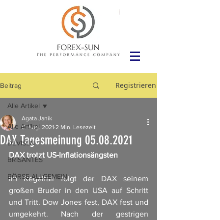
Registrieren
Beitrag
Alle Artikel
Agata Janik
Alle Artikel
5. Aug. 2021
2 Min. Lesezeit
DAX Tagesmeinung 05.08.2021
DEVISEN
DAX trotzt US-Inflationsängsten
BRISANTES
BÖRSE ALLGEMEIN
Im Regelfall folgt der DAX seinem 
großen Bruder in den USA auf Schritt 
und Tritt. Dow Jones fest, DAX fest und 
umgekehrt. Nach der gestrigen 