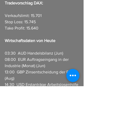
Tradevorschlag DAX:
Verkaufslimit: 15.701
Stop Loss: 15.745
Take Profit: 15.640
Wirtschaftsdaten von Heute
03:30  AUD Handelsbilanz (Jun)
08:00  EUR Auftragseingang in der 
Industrie (Monat) (Jun)  
13:00  GBP Zinsentscheidung der BoE 
(Aug)
14:30  USD Erstanträge Arbeitslosenhilfe
14:30  USD Handelsbilanz (Jun)
14:30  CAD Handelsbilanz (Jun)
 In Zusammenarbeit mit CFX 
Broker GmbH 
www.cfx-broker.de