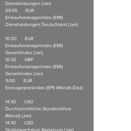
Dienstleistungen (Jan)           
09:55       EUR                     
Einkaufsmanagerindex (EMI) 
Dienstleistungen Deutschland (Jan)         
10:00       EUR                     
Einkaufsmanagerindex (EMI) 
Gesamtindex (Jan)                              
10:30       GBP                     
Einkaufsmanagerindex (EMI) 
Gesamtindex (Jan)                              
11:00       EUR                     
Erzeugerpreisindex (EPI) (Monat) (Dez)    
14:30       USD                     
Durchschnittliche Stundenlöhne 
(Monat) (Jan)                 
14:30       USD                     
Stellenwachstum Regierung (Jan)            