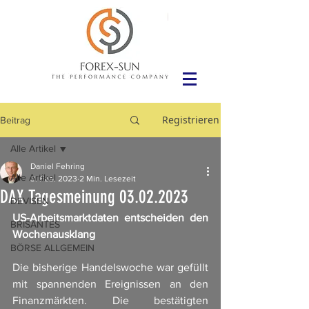
Registrieren
Beitrag
Alle Artikel
Daniel Fehring
Alle Artikel
3. Feb. 2023
2 Min. Lesezeit
DAX Tagesmeinung 03.02.2023
DEVISEN
US-Arbeitsmarktdaten entscheiden den 
BRISANTES
Wochenausklang
BÖRSE ALLGEMEIN
Die bisherige Handelswoche war gefüllt 
mit spannenden Ereignissen an den 
Finanzmärkten. Die bestätigten 