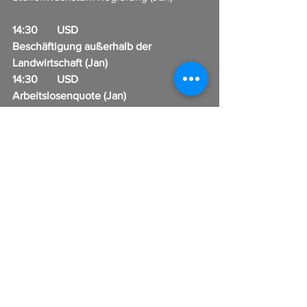
14:30       USD                     
Beschäftigung außerhalb der 
Landwirtschaft (Jan)                         
14:30       USD                     
Arbeitslosenquote (Jan)              
15:45       USD                     
Einkaufsmanagerindex (EMI) 
Gesamtindex (Jan)                              
16:00       USD                     ISM 
Einkaufsmanagerindex (EMI) 
Dienstleistungen - Beschäftigung (Jan)   
I
n Zusammenarbeit mit CFX-Broker