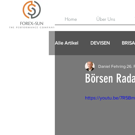
Home
Über Uns
Alle Artikel
DEVISEN
BRIS
Daniel Fehring
26. 
Börsen Rada
https://youtu.be/7R5