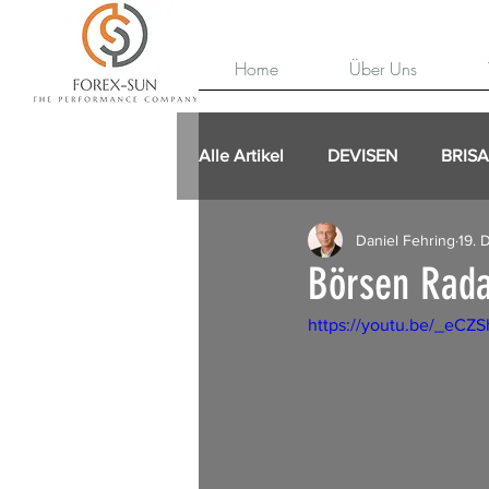
Home
Über Uns
Alle Artikel
DEVISEN
BRIS
Daniel Fehring
19. 
Börsen Rada
https://youtu.be/_eC