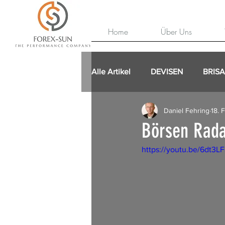
Home
Über Uns
Alle Artikel
DEVISEN
BRIS
Daniel Fehring
18. 
Börsen Rada
https://youtu.be/6dt3L