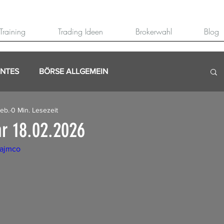
Training
Trading Ideen
Brokerwahl
Blog
ANTES
BÖRSE ALLGEMEIN
Feb.
0 Min. Lesezeit
r 18.02.2026
Fajmco