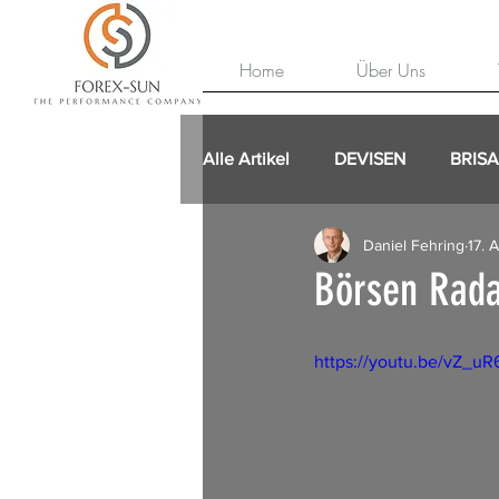
Home
Über Uns
Alle Artikel
DEVISEN
BRIS
Daniel Fehring
17. 
Börsen Rada
https://youtu.be/vZ_uR