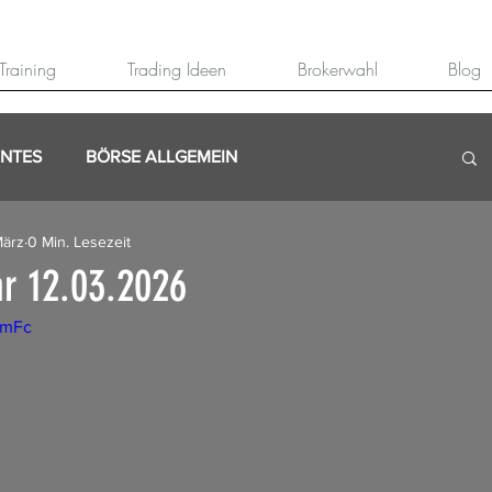
Training
Trading Ideen
Brokerwahl
Blog
ANTES
BÖRSE ALLGEMEIN
März
0 Min. Lesezeit
r 12.03.2026
sYmFc