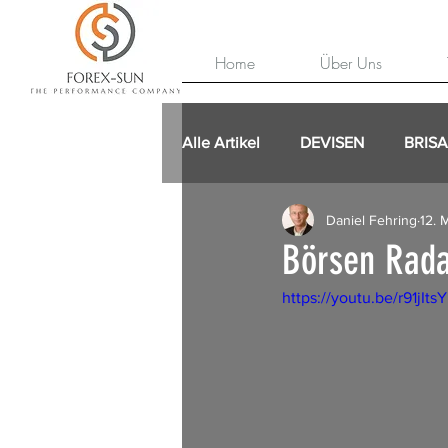
Home
Über Uns
Alle Artikel
DEVISEN
BRIS
Daniel Fehring
12. 
Börsen Rada
https://youtu.be/r91jIt