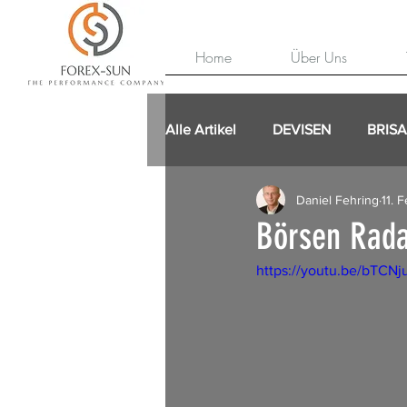
Home
Über Uns
Alle Artikel
DEVISEN
BRIS
Daniel Fehring
11. F
Börsen Rada
https://youtu.be/bTCN