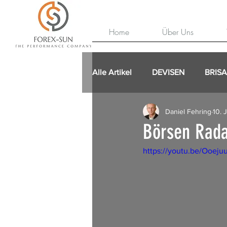
Home
Über Uns
Alle Artikel
DEVISEN
BRIS
Daniel Fehring
10. 
Börsen Rada
https://youtu.be/Ooej