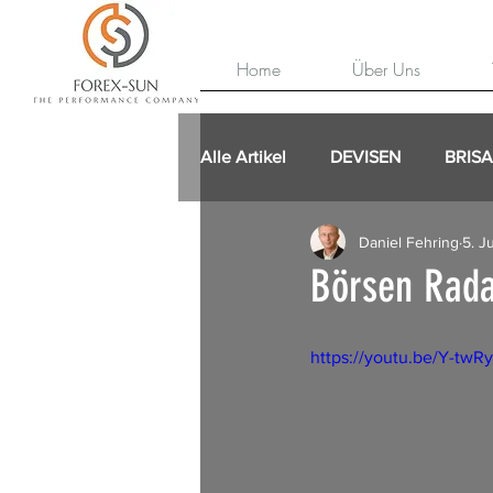
Home
Über Uns
Alle Artikel
DEVISEN
BRIS
Daniel Fehring
5. J
Börsen Rada
https://youtu.be/Y-tw